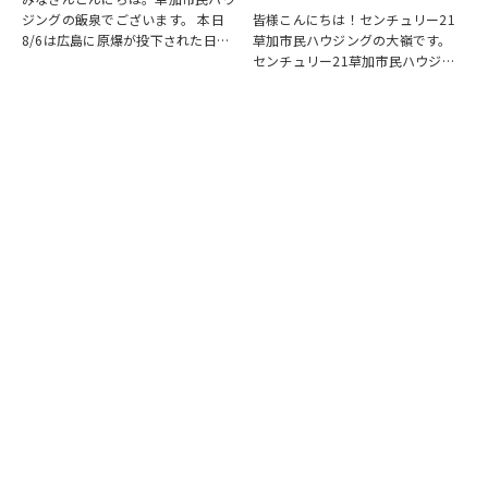
ジングの飯泉でございます。 本日
皆様こんにちは！センチュリー21
8/6は広島に原爆が投下された日に
草加市民ハウジングの大嶺です。
なります。戦争は絶対いけませんが
センチュリー21草加市民ハウジン
他国では起こってしまっている現実
グは挨拶・掃除・返事を大切にして
もあります。 草加でも谷塚町、新
いる会社です。 毎日、会社はもち
田などで空襲があったと言い伝えが
ろんですが近隣の道路まで掃除をし
あります。草加…
ております。 売却の依頼を受けて
いるお客様のお宅…