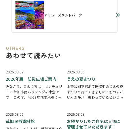
アミューズメントパーク
OTHERS
あわせて読みたい
2026.08.07
2026.08.06
2026年版 防災広場ご案内
うえの夏まつり
みなさま、こんにちは。センチュリ
上野公園不忍池で開催中のうえの夏
ー21草加市民ハウジングの小倉で
まつりへ行ってきました！ものすご
す。 この度、令和8年熊本地震によ
い人の多さ！賑わっているという言
り被災された皆様には、心からお見
葉では足りないほど多くの人で溢れ
舞い申し上げます。 日本は地震の
ていました。 外国人観光客の姿も
多い国です。草加市においても、他
多く皆さん思い思いに夏祭りを楽し
2026.08.06
2026.08.03
人事ではなく、日頃から少しでも、
んでいる様子がとても印象的でした
草加民俗資料館
お預かりしたご自宅は大切に
防災意識を高め…
会場にはたく…
管理させていただきます！
みなさんこんにちは。草加市民ハウ