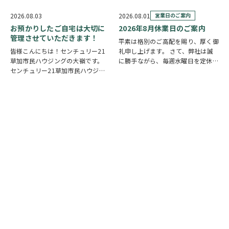
舞い申し上げます。 日本は地震の
他国では起こってしまっている現実
多い国です。草加市においても、他
もあります。 草加でも谷塚町、新
2026.08.03
2026.08.01
営業日のご案内
人事ではなく、日頃から少しでも、
田などで空襲があったと言い伝えが
お預かりしたご自宅は大切に
2026年8月休業日のご案内
防災意識を高め…
あります。草加…
管理させていただきます！
平素は格別のご高配を賜り、厚く御
皆様こんにちは！センチュリー21
礼申し上げます。 さて、弊社は誠
草加市民ハウジングの大嶺です。
に勝手ながら、毎週水曜日を定休日
センチュリー21草加市民ハウジン
とさせていただいております。ま
グは挨拶・掃除・返事を大切にして
た、定休日に加え、8月4日(火)およ
いる会社です。 毎日、会社はもち
び8月18日(火)を休業日、8月12日
ろんですが近隣の道路まで掃除をし
(水)～8月14日(金)を夏季休業期間
ております。 売却の依頼を受けて
と…
いるお客様のお宅…