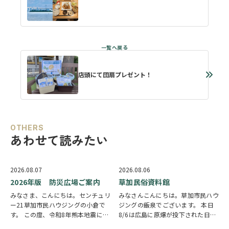
店頭にて団扇プレゼント！
OTHERS
あわせて読みたい
2026.08.07
2026.08.06
2026年版 防災広場ご案内
草加民俗資料館
みなさま、こんにちは。センチュリ
みなさんこんにちは。草加市民ハウ
ー21草加市民ハウジングの小倉で
ジングの飯泉でございます。 本日
す。 この度、令和8年熊本地震によ
8/6は広島に原爆が投下された日に
り被災された皆様には、心からお見
なります。戦争は絶対いけませんが