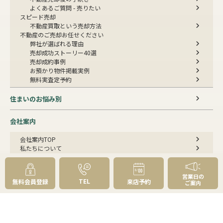
よくあるご質問 - 売りたい
スピード売却
不動産買取という売却方法
不動産のご売却お任せください
弊社が選ばれる理由
売却成功ストーリー40選
売却成約事例
お預かり物件掲載実例
無料実査定予約
住まいのお悩み別
会社案内
会社案内TOP
私たちについて
アクセス
受賞歴
センチュリー21とは
営業日の
TEL
無料会員登録
来店予約
ご案内
スタッフ紹介
お客様の声
成約事例
スタッフブログ
お知らせ