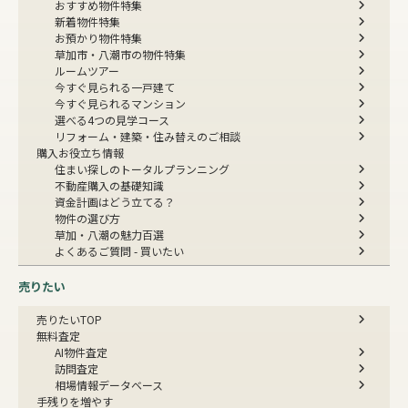
おすすめ物件特集
新着物件特集
お預かり物件特集
草加市・八潮市の物件特集
ルームツアー
今すぐ見られる一戸建て
今すぐ見られるマンション
選べる4つの見学コース
リフォーム・建築・住み替えのご相談
購入お役立ち情報
住まい探しのトータルプランニング
不動産購入の基礎知識
資金計画はどう立てる？
物件の選び方
草加・八潮の魅力百選
よくあるご質問 - 買いたい
売りたい
売りたいTOP
無料査定
AI物件査定
訪問査定
相場情報データベース
手残りを増やす