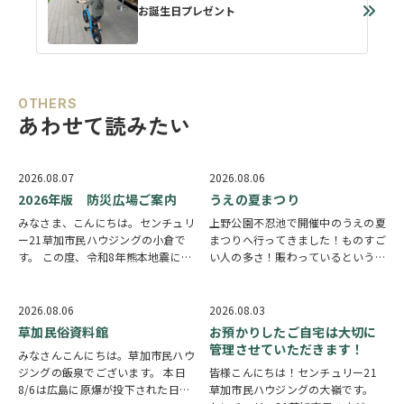
お誕生日プレゼント
OTHERS
あわせて読みたい
2026.08.07
2026.08.06
2026年版 防災広場ご案内
うえの夏まつり
みなさま、こんにちは。センチュリ
上野公園不忍池で開催中のうえの夏
ー21草加市民ハウジングの小倉で
まつりへ行ってきました！ものすご
す。 この度、令和8年熊本地震によ
い人の多さ！賑わっているという言
り被災された皆様には、心からお見
葉では足りないほど多くの人で溢れ
舞い申し上げます。 日本は地震の
ていました。 外国人観光客の姿も
多い国です。草加市においても、他
多く皆さん思い思いに夏祭りを楽し
2026.08.06
2026.08.03
人事ではなく、日頃から少しでも、
んでいる様子がとても印象的でした
草加民俗資料館
お預かりしたご自宅は大切に
防災意識を高め…
会場にはたく…
管理させていただきます！
みなさんこんにちは。草加市民ハウ
ジングの飯泉でございます。 本日
皆様こんにちは！センチュリー21
8/6は広島に原爆が投下された日に
草加市民ハウジングの大嶺です。