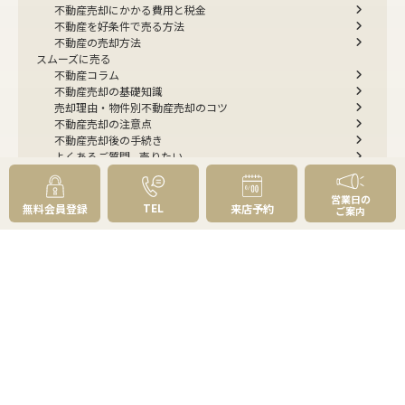
不動産売却にかかる費用と税金
不動産を好条件で売る方法
不動産の売却方法
スムーズに売る
不動産コラム
不動産売却の基礎知識
売却理由・物件別
不動産売却のコツ
不動産売却の注意点
不動産売却後の手続き
よくあるご質問 - 売りたい
スピード売却
不動産買取という売却方法
営業日の
不動産のご売却お任せください
TEL
無料会員登録
来店予約
ご案内
弊社が選ばれる理由
売却成功ストーリー40選
売却成約事例
お預かり物件掲載実例
無料実査定予約
住まいのお悩み別
会社案内
会社案内TOP