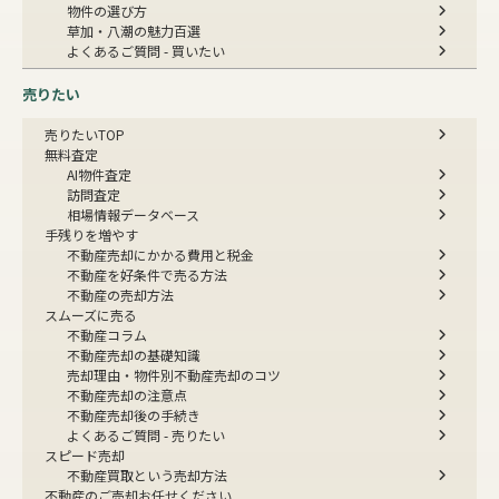
物件の選び方
草加・八潮の魅力百選
よくあるご質問 - 買いたい
売りたい
売りたいTOP
無料査定
AI物件査定
訪問査定
相場情報データベース
手残りを増やす
不動産売却にかかる費用と税金
不動産を好条件で売る方法
不動産の売却方法
スムーズに売る
不動産コラム
不動産売却の基礎知識
売却理由・物件別
不動産売却のコツ
不動産売却の注意点
不動産売却後の手続き
よくあるご質問 - 売りたい
スピード売却
不動産買取という売却方法
不動産のご売却お任せください