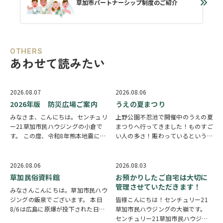
草加市パートナーシップ制度のご紹介
OTHERS
あわせて読みたい
2026.08.07
2026.08.06
2026年版 防災広場ご案内
うえの夏まつり
みなさま、こんにちは。センチュリ
上野公園不忍池で開催中のうえの夏
ー21草加市民ハウジングの小倉で
まつりへ行ってきました！ものすご
す。 この度、令和8年熊本地震によ
い人の多さ！賑わっているという言
り被災された皆様には、心からお見
葉では足りないほど多くの人で溢れ
舞い申し上げます。 日本は地震の
ていました。 外国人観光客の姿も
多い国です。草加市においても、他
多く皆さん思い思いに夏祭りを楽し
2026.08.06
2026.08.03
人事ではなく、日頃から少しでも、
んでいる様子がとても印象的でした
草加民俗資料館
お預かりしたご自宅は大切に
防災意識を高め…
会場にはたく…
管理させていただきます！
みなさんこんにちは。草加市民ハウ
ジングの飯泉でございます。 本日
皆様こんにちは！センチュリー21
8/6は広島に原爆が投下された日に
草加市民ハウジングの大嶺です。
なります。戦争は絶対いけませんが
センチュリー21草加市民ハウジン