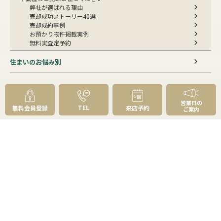
弊社が選ばれる理由
売却成功ストーリー40選
売却成約事例
お預かり物件掲載実例
無料実査定予約
住まいのお悩み別
会社案内
会社案内TOP
営業日の
TEL
無料会員登録
来店予約
ご案内
私たちについて
アクセス
受賞歴
センチュリー21とは
スタッフ紹介
お客様の声
成約事例
スタッフブログ
お知らせ
採用情報
来店予約
お問い合わせ