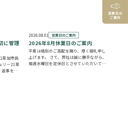
営業日の
ご案内
2026.08.01
営業日のご案内
切に管理
2026年8月休業日のご案内
平素は格別のご高配を賜り、厚く御礼申し
上げます。 さて、弊社は誠に勝手ながら、
1草加市民
毎週水曜日を定休日とさせていただいてお
ュリー21草
ります。また、定休日に加え、8月4日(火)
・返事を大
および8月18日(火)を休業日、8月12日(水)
会社はもち
～8月14日(金)を夏季休業期間と…
をしており
お客様のお