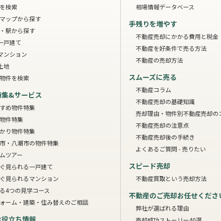
を検索
相場情報データベース
マップから探す
手残りを増やす
・駅から探す
不動産売却にかかる費用と税金
一戸建て
不動産を好条件で売る方法
マンション
不動産の売却方法
土地
スムーズに売る
物件を検索
不動産コラム
特集&サービス
不動産売却の基礎知識
すめ物件特集
売却理由・物件別
不動産売却の
物件特集
不動産売却の注意点
かり物件特集
不動産売却後の手続き
市・八潮市の物件特集
よくあるご質問 - 売りたい
ムツアー
スピード売却
ぐ見られる一戸建て
ぐ見られるマンション
不動産買取という売却方法
る4つの見学コース
不動産のご売却お任せくださ
ォーム・建築・住み替えのご相談
弊社が選ばれる理由
お役立ち情報
売却成功ストーリー40選