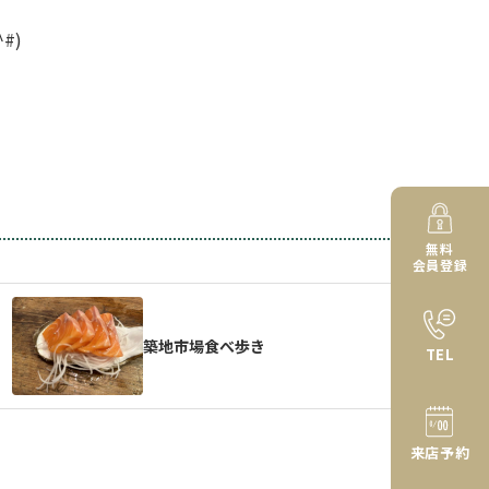
#)
無料
会員登録
築地市場食べ歩き
TEL
来店予約