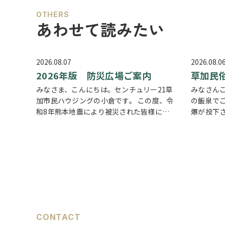
OTHERS
あわせて読みたい
2026.08.07
2026.08.0
2026年版 防災広場ご案内
草加民
みなさま、こんにちは。センチュリー21草
みなさん
加市民ハウジングの小倉です。 この度、令
の飯泉でご
和8年熊本地震により被災された皆様に
爆が投下
は、心からお見舞い申し上げます。 日本は
いけませ
地震の多い国です。草加市においても、他
る現実も
人事ではなく、日頃から少しでも、防災意
などで空
識を高め…
す。草加
CONTACT