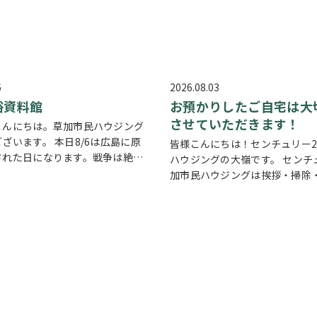
6
2026.08.03
俗資料館
お預かりしたご自宅は大
させていただきます！
こんにちは。草加市民ハウジング
ざいます。 本日8/6は広島に原
皆様こんにちは！センチュリー2
された日になります。戦争は絶対
ハウジングの大嶺です。 センチ
んが他国では起こってしまってい
加市民ハウジングは挨拶・掃除
あります。 草加でも谷塚町、新田
切にしている会社です。 毎日、
襲があったと言い伝えがありま
ろんですが近隣の道路まで掃除
…
ます。 売却の依頼を受けている
宅…