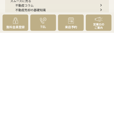
スムーズに売る
不動産コラム
不動産売却の基礎知識
売却理由・物件別
不動産売却のコツ
不動産売却の注意点
不動産売却後の手続き
営業日の
TEL
無料会員登録
来店予約
ご案内
よくあるご質問 - 売りたい
スピード売却
不動産買取という売却方法
不動産のご売却お任せください
弊社が選ばれる理由
売却成功ストーリー40選
売却成約事例
お預かり物件掲載実例
無料実査定予約
住まいのお悩み別
会社案内
会社案内TOP
私たちについて
アクセス
受賞歴
センチュリー21とは