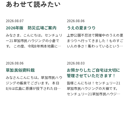
あわせて読みたい
2026.08.07
2026.08.06
2026年版 防災広場ご案内
うえの夏まつり
みなさま、こんにちは。センチュリ
上野公園不忍池で開催中のうえの夏
ー21草加市民ハウジングの小倉で
まつりへ行ってきました！ものすご
す。 この度、令和8年熊本地震によ
い人の多さ！賑わっているという言
り被災された皆様には、心からお見
葉では足りないほど多くの人で溢れ
舞い申し上げます。 日本は地震の
ていました。 外国人観光客の姿も
多い国です。草加市においても、他
多く皆さん思い思いに夏祭りを楽し
2026.08.06
2026.08.03
人事ではなく、日頃から少しでも、
んでいる様子がとても印象的でした
草加民俗資料館
お預かりしたご自宅は大切に
防災意識を高め…
会場にはたく…
管理させていただきます！
みなさんこんにちは。草加市民ハウ
ジングの飯泉でございます。 本日
皆様こんにちは！センチュリー21
8/6は広島に原爆が投下された日に
草加市民ハウジングの大嶺です。
なります。戦争は絶対いけませんが
センチュリー21草加市民ハウジン
他国では起こってしまっている現実
グは挨拶・掃除・返事を大切にして
もあります。 草加でも谷塚町、新
いる会社です。 毎日、会社はもち
田などで空襲があったと言い伝えが
ろんですが近隣の道路まで掃除をし
あります。草加…
ております。 売却の依頼を受けて
いるお客様のお宅…