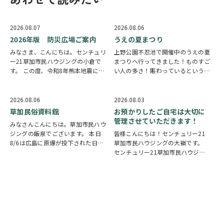
2026.08.07
2026.08.06
2026年版 防災広場ご案内
うえの夏まつり
みなさま、こんにちは。センチュリ
上野公園不忍池で開催中のうえの夏
ー21草加市民ハウジングの小倉で
まつりへ行ってきました！ものすご
す。 この度、令和8年熊本地震によ
い人の多さ！賑わっているという言
り被災された皆様には、心からお見
葉では足りないほど多くの人で溢れ
舞い申し上げます。 日本は地震の
ていました。 外国人観光客の姿も
多い国です。草加市においても、他
多く皆さん思い思いに夏祭りを楽し
2026.08.06
2026.08.03
人事ではなく、日頃から少しでも、
んでいる様子がとても印象的でした
草加民俗資料館
お預かりしたご自宅は大切に
防災意識を高め…
会場にはたく…
管理させていただきます！
みなさんこんにちは。草加市民ハウ
ジングの飯泉でございます。 本日
皆様こんにちは！センチュリー21
8/6は広島に原爆が投下された日に
草加市民ハウジングの大嶺です。
なります。戦争は絶対いけませんが
センチュリー21草加市民ハウジン
他国では起こってしまっている現実
グは挨拶・掃除・返事を大切にして
もあります。 草加でも谷塚町、新
いる会社です。 毎日、会社はもち
田などで空襲があったと言い伝えが
ろんですが近隣の道路まで掃除をし
あります。草加…
ております。 売却の依頼を受けて
いるお客様のお宅…