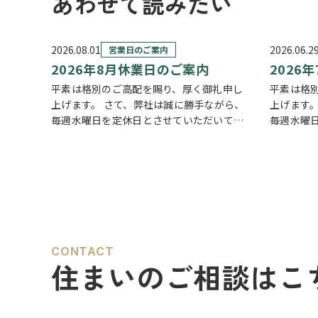
あわせて読みたい
2026.08.01
2026.06.2
営業日のご案内
2026年8月休業日のご案内
2026
平素は格別のご高配を賜り、厚く御礼申し
平素は格
上げます。 さて、弊社は誠に勝手ながら、
上げます
毎週水曜日を定休日とさせていただいてお
毎週水曜
ります。また、定休日に加え、8月4日(火)
ります。ま
および8月18日(火)を休業日、8月12日(水)
および7月
～8月14日(金)を夏季休業期間と…
だきます
た…
CONTACT
住まいのご相談はこ