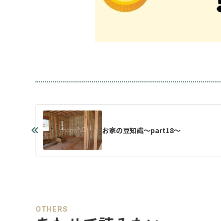
お家の豆知識～part18～
OTHERS