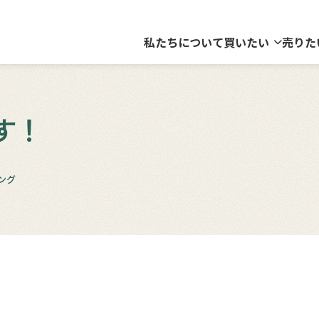
私たちについて
買いたい
売りた
ます！
ング