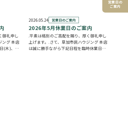
営業日の
ご案内
2026.05.24
営業日のご案内
内
2026年5月休業日のご案内
く御礼申し
.平素は格別のご高配を賜り、厚く御礼申し
ジング 本店
上げます。.さて、草加市民ハウジング 本店
日(木)、
は誠に勝手ながら下記日程を臨時休業日と
だきます。.
させていただきます。.5月14日(木)5月21
何卒ご理解
日(木)5月26日(火) ※社員研修5月27日(水)
ます…
※社員研修5月28日…