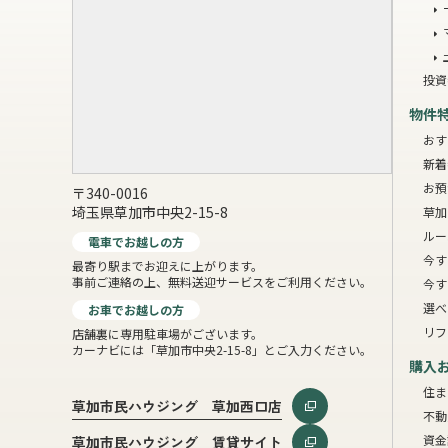
投資
物件
おす
新着
お預
〒340-0016
埼玉県草加市中央2-15-8
草加
ルー
電車でお越しの方
今す
最寄り駅までお迎えに上がります。
事前ご連絡の上、無料送迎サービスをご利用ください。
今す
選べ
お車でお越しの方
リフ
店舗裏に専用駐車場がございます。
カーナビには「草加市中央2-15-8」とご入力ください。
購入
住ま
草加市民ハウジング 草加西口店
不動
資金
草加市民ハウジング 賃貸サイト