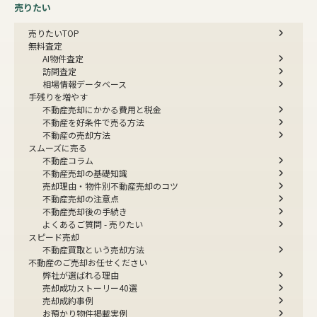
売りたい
売りたいTOP
無料査定
AI物件査定
訪問査定
相場情報データベース
手残りを増やす
不動産売却にかかる費用と税金
不動産を好条件で売る方法
不動産の売却方法
スムーズに売る
不動産コラム
不動産売却の基礎知識
売却理由・物件別
不動産売却のコツ
不動産売却の注意点
不動産売却後の手続き
よくあるご質問 - 売りたい
スピード売却
不動産買取という売却方法
不動産のご売却お任せください
弊社が選ばれる理由
売却成功ストーリー40選
売却成約事例
お預かり物件掲載実例