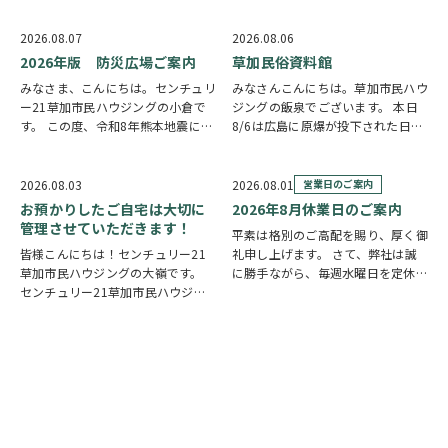
2026.08.07
2026.08.06
2026年版 防災広場ご案内
草加民俗資料館
みなさま、こんにちは。センチュリ
みなさんこんにちは。草加市民ハウ
ー21草加市民ハウジングの小倉で
ジングの飯泉でございます。 本日
す。 この度、令和8年熊本地震によ
8/6は広島に原爆が投下された日に
り被災された皆様には、心からお見
なります。戦争は絶対いけませんが
舞い申し上げます。 日本は地震の
他国では起こってしまっている現実
多い国です。草加市においても、他
もあります。 草加でも谷塚町、新
2026.08.03
2026.08.01
営業日のご案内
人事ではなく、日頃から少しでも、
田などで空襲があったと言い伝えが
お預かりしたご自宅は大切に
2026年8月休業日のご案内
防災意識を高め…
あります。草加…
管理させていただきます！
平素は格別のご高配を賜り、厚く御
皆様こんにちは！センチュリー21
礼申し上げます。 さて、弊社は誠
草加市民ハウジングの大嶺です。
に勝手ながら、毎週水曜日を定休日
センチュリー21草加市民ハウジン
とさせていただいております。ま
グは挨拶・掃除・返事を大切にして
た、定休日に加え、8月4日(火)およ
いる会社です。 毎日、会社はもち
び8月18日(火)を休業日、8月12日
ろんですが近隣の道路まで掃除をし
(水)～8月14日(金)を夏季休業期間
ております。 売却の依頼を受けて
と…
いるお客様のお宅…