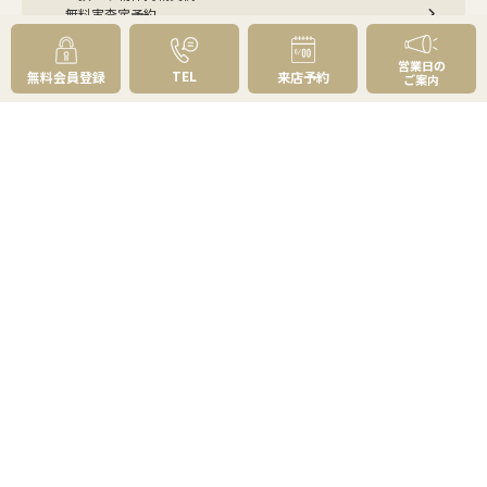
無料実査定予約
住まいのお悩み別
営業日の
TEL
無料会員登録
来店予約
ご案内
会社案内
会社案内TOP
私たちについて
アクセス
受賞歴
センチュリー21とは
スタッフ紹介
お客様の声
成約事例
スタッフブログ
お知らせ
採用情報
来店予約
お問い合わせ
会員メニュー
無料会員登録
マイページログイン