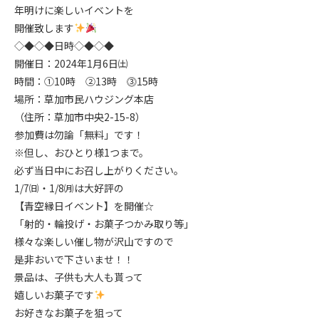
年明けに楽しいイベントを
開催致します
◇◆◇◆日時◇◆◇◆
開催日：2024年1月6日㈯
時間：①10時 ②13時 ⓷15時
場所：草加市民ハウジング本店
（住所：草加市中央2-15-8）
参加費は勿論「無料」です！
※但し、おひとり様1つまで。
必ず当日中にお召し上がりください。
1/7㈰・1/8㈪は大好評の
【青空縁日イベント】を開催☆
「射的・輪投げ・お菓子つかみ取り等」
様々な楽しい催し物が沢山ですので
是非おいで下さいませ！！
景品は、子供も大人も貰って
嬉しいお菓子です
お好きなお菓子を狙って