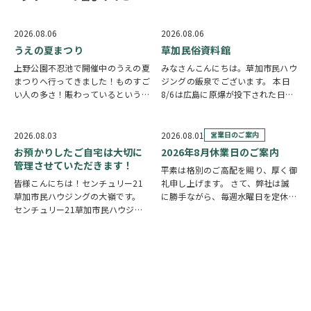
2026.08.06
2026.08.06
うえの夏まつり
草加民俗資料館
上野公園不忍池で開催中のうえの夏
みなさんこんにちは。草加市民ハウ
まつりへ行ってきました！ものすご
ジングの飯泉でございます。 本日
い人の多さ！賑わっているという言
8/6は広島に原爆が投下された日に
葉では足りないほど多くの人で溢れ
なります。戦争は絶対いけませんが
ていました。 外国人観光客の姿も
他国では起こってしまっている現実
多く皆さん思い思いに夏祭りを楽し
もあります。 草加でも谷塚町、新
2026.08.03
2026.08.01
営業日のご案内
んでいる様子がとても印象的でした
田などで空襲があったと言い伝えが
お預かりしたご自宅は大切に
2026年8月休業日のご案内
会場にはたく…
あります。草加…
管理させていただきます！
平素は格別のご高配を賜り、厚く御
皆様こんにちは！センチュリー21
礼申し上げます。 さて、弊社は誠
草加市民ハウジングの大嶺です。
に勝手ながら、毎週水曜日を定休日
センチュリー21草加市民ハウジン
とさせていただいております。ま
グは挨拶・掃除・返事を大切にして
た、定休日に加え、8月4日(火)およ
いる会社です。 毎日、会社はもち
び8月18日(火)を休業日、8月12日
ろんですが近隣の道路まで掃除をし
(水)～8月14日(金)を夏季休業期間
ております。 売却の依頼を受けて
と…
いるお客様のお宅…