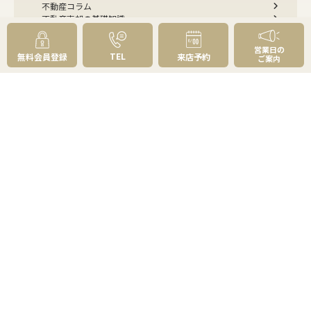
不動産コラム
不動産売却の基礎知識
売却理由・物件別
不動産売却のコツ
不動産売却の注意点
営業日の
不動産売却後の手続き
TEL
無料会員登録
来店予約
ご案内
よくあるご質問 - 売りたい
スピード売却
不動産買取という売却方法
不動産のご売却お任せください
弊社が選ばれる理由
売却成功ストーリー40選
売却成約事例
お預かり物件掲載実例
無料実査定予約
住まいのお悩み別
会社案内
会社案内TOP
私たちについて
アクセス
受賞歴
センチュリー21とは