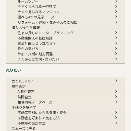
ルームツアー
今すぐ見られる一戸建て
今すぐ見られるマンション
選べる4つの見学コース
リフォーム・建築・住み替えのご相談
購入お役立ち情報
住まい探しのトータルプランニング
不動産購入の基礎知識
資金計画はどう立てる？
物件の選び方
草加・八潮の魅力百選
よくあるご質問 - 買いたい
売りたい
売りたいTOP
無料査定
AI物件査定
訪問査定
相場情報データベース
手残りを増やす
不動産売却にかかる費用と税金
不動産を好条件で売る方法
不動産の売却方法
スムーズに売る