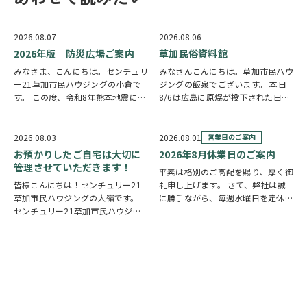
2026.08.07
2026.08.06
2026年版 防災広場ご案内
草加民俗資料館
みなさま、こんにちは。センチュリ
みなさんこんにちは。草加市民ハウ
ー21草加市民ハウジングの小倉で
ジングの飯泉でございます。 本日
す。 この度、令和8年熊本地震によ
8/6は広島に原爆が投下された日に
り被災された皆様には、心からお見
なります。戦争は絶対いけませんが
舞い申し上げます。 日本は地震の
他国では起こってしまっている現実
多い国です。草加市においても、他
もあります。 草加でも谷塚町、新
2026.08.03
2026.08.01
営業日のご案内
人事ではなく、日頃から少しでも、
田などで空襲があったと言い伝えが
お預かりしたご自宅は大切に
2026年8月休業日のご案内
防災意識を高め…
あります。草加…
管理させていただきます！
平素は格別のご高配を賜り、厚く御
皆様こんにちは！センチュリー21
礼申し上げます。 さて、弊社は誠
草加市民ハウジングの大嶺です。
に勝手ながら、毎週水曜日を定休日
センチュリー21草加市民ハウジン
とさせていただいております。ま
グは挨拶・掃除・返事を大切にして
た、定休日に加え、8月4日(火)およ
いる会社です。 毎日、会社はもち
び8月18日(火)を休業日、8月12日
ろんですが近隣の道路まで掃除をし
(水)～8月14日(金)を夏季休業期間
ております。 売却の依頼を受けて
と…
いるお客様のお宅…