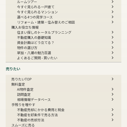
ルームツアー
今すぐ見られる一戸建て
今すぐ見られるマンション
選べる4つの見学コース
リフォーム・建築・住み替えのご相談
購入お役立ち情報
住まい探しのトータルプランニング
不動産購入の基礎知識
資金計画はどう立てる？
物件の選び方
草加・八潮の魅力百選
よくあるご質問 - 買いたい
売りたい
売りたいTOP
無料査定
AI物件査定
訪問査定
相場情報データベース
手残りを増やす
不動産売却にかかる費用と税金
不動産を好条件で売る方法
不動産の売却方法
スムーズに売る