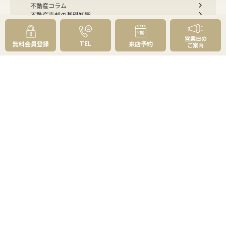
不動産コラム
不動産売却の基礎知識
売却理由・物件別
不動産売却のコツ
不動産売却の注意点
営業日の
不動産売却後の手続き
TEL
無料会員登録
来店予約
ご案内
よくあるご質問 - 売りたい
スピード売却
不動産買取という売却方法
不動産のご売却お任せください
弊社が選ばれる理由
売却成功ストーリー40選
売却成約事例
お預かり物件掲載実例
無料実査定予約
住まいのお悩み別
会社案内
会社案内TOP
私たちについて
アクセス
受賞歴
センチュリー21とは