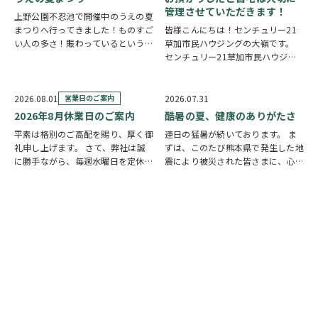
管理させていただきます！
上野公園不忍池で開催中のうえの夏
まつりへ行ってきました！ものすご
皆様こんにちは！センチュリー21
い人の多さ！賑わっているという言
草加市民ハウジングの大嶺です。
葉では足りないほど多くの人で溢れ
センチュリー21草加市民ハウジン
ていました。 外国人観光客の姿も
グは挨拶・掃除・返事を大切にして
多く皆さん思い思いに夏祭りを楽し
いる会社です。 毎日、会社はもち
んでいる様子がとても印象的でした
ろんですが近隣の道路まで掃除をし
2026.08.01
営業日のご案内
2026.07.31
会場にはたく…
ております。 売却の依頼を受けて
2026年8月休業日のご案内
酷暑の夏、健康のありがたさ
いるお客様のお宅…
平素は格別のご高配を賜り、厚く御
連日の猛暑が続いております。 ま
礼申し上げます。 さて、弊社は誠
ずは、このたび熊本県で発生した地
に勝手ながら、毎週水曜日を定休日
震により被災された皆さまに、心よ
とさせていただいております。ま
りお見舞い申し上げます。一日も早
た、定休日に加え、8月4日(火)およ
い復旧と、平穏な日々が戻ることを
び8月18日(火)を休業日、8月12日
願っております。 今年の夏は特に
(水)～8月14日(金)を夏季休業期間
暑く、体調を崩しやすい季節です
と…
ね。我が家でも妻が…