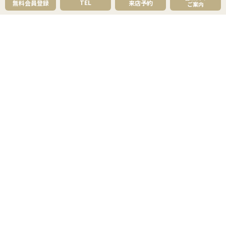
TEL
無料会員登録
来店予約
売却理由・物件別
不動産売却のコツ
ご案内
不動産売却の注意点
不動産売却後の手続き
よくあるご質問 - 売りたい
スピード売却
不動産買取という売却方法
不動産のご売却お任せください
弊社が選ばれる理由
売却成功ストーリー40選
売却成約事例
お預かり物件掲載実例
無料実査定予約
住まいのお悩み別
会社案内
会社案内TOP
私たちについて
アクセス
受賞歴
センチュリー21とは
スタッフ紹介
お客様の声