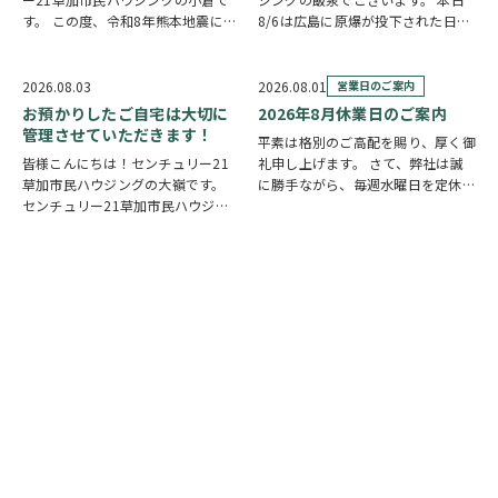
す。 この度、令和8年熊本地震によ
8/6は広島に原爆が投下された日に
り被災された皆様には、心からお見
なります。戦争は絶対いけませんが
舞い申し上げます。 日本は地震の
他国では起こってしまっている現実
多い国です。草加市においても、他
もあります。 草加でも谷塚町、新
2026.08.03
2026.08.01
営業日のご案内
人事ではなく、日頃から少しでも、
田などで空襲があったと言い伝えが
お預かりしたご自宅は大切に
2026年8月休業日のご案内
防災意識を高め…
あります。草加…
管理させていただきます！
平素は格別のご高配を賜り、厚く御
皆様こんにちは！センチュリー21
礼申し上げます。 さて、弊社は誠
草加市民ハウジングの大嶺です。
に勝手ながら、毎週水曜日を定休日
センチュリー21草加市民ハウジン
とさせていただいております。ま
グは挨拶・掃除・返事を大切にして
た、定休日に加え、8月4日(火)およ
いる会社です。 毎日、会社はもち
び8月18日(火)を休業日、8月12日
ろんですが近隣の道路まで掃除をし
(水)～8月14日(金)を夏季休業期間
ております。 売却の依頼を受けて
と…
いるお客様のお宅…