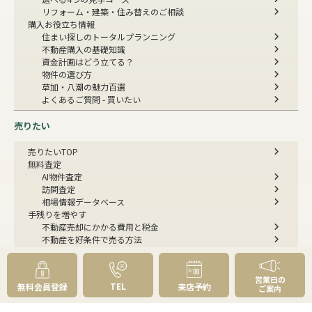
リフォーム・建築・住み替えのご相談
購入お役立ち情報
住まい探しのトータルプランニング
不動産購入の基礎知識
資金計画はどう立てる？
物件の選び方
草加・八潮の魅力百選
よくあるご質問 - 買いたい
売りたい
売りたいTOP
無料査定
AI物件査定
訪問査定
相場情報データベース
手残りを増やす
不動産売却にかかる費用と税金
不動産を好条件で売る方法
不動産の売却方法
スムーズに売る
不動産コラム
営業日の
TEL
無料会員登録
来店予約
ご案内
不動産売却の基礎知識
売却理由・物件別
不動産売却のコツ