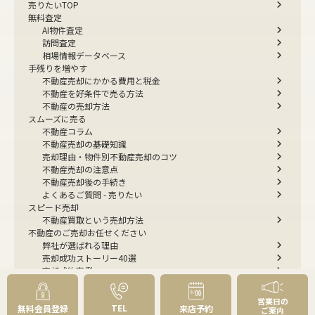
売りたいTOP
無料査定
AI物件査定
訪問査定
相場情報データベース
手残りを増やす
不動産売却にかかる費用と税金
不動産を好条件で売る方法
不動産の売却方法
スムーズに売る
不動産コラム
不動産売却の基礎知識
売却理由・物件別
不動産売却のコツ
不動産売却の注意点
不動産売却後の手続き
よくあるご質問 - 売りたい
スピード売却
不動産買取という売却方法
不動産のご売却お任せください
弊社が選ばれる理由
売却成功ストーリー40選
売却成約事例
お預かり物件掲載実例
無料実査定予約
営業日の
TEL
無料会員登録
来店予約
ご案内