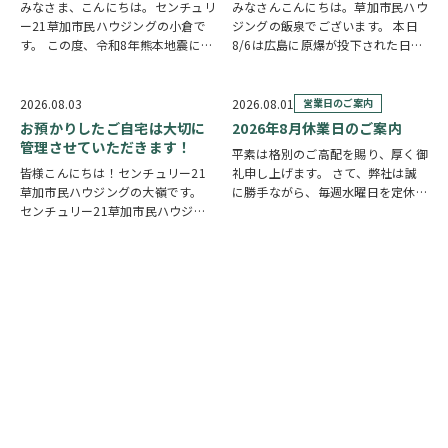
みなさま、こんにちは。センチュリ
みなさんこんにちは。草加市民ハウ
ー21草加市民ハウジングの小倉で
ジングの飯泉でございます。 本日
す。 この度、令和8年熊本地震によ
8/6は広島に原爆が投下された日に
り被災された皆様には、心からお見
なります。戦争は絶対いけませんが
舞い申し上げます。 日本は地震の
他国では起こってしまっている現実
多い国です。草加市においても、他
もあります。 草加でも谷塚町、新
2026.08.03
2026.08.01
営業日のご案内
人事ではなく、日頃から少しでも、
田などで空襲があったと言い伝えが
お預かりしたご自宅は大切に
2026年8月休業日のご案内
防災意識を高め…
あります。草加…
管理させていただきます！
平素は格別のご高配を賜り、厚く御
皆様こんにちは！センチュリー21
礼申し上げます。 さて、弊社は誠
草加市民ハウジングの大嶺です。
に勝手ながら、毎週水曜日を定休日
センチュリー21草加市民ハウジン
とさせていただいております。ま
グは挨拶・掃除・返事を大切にして
た、定休日に加え、8月4日(火)およ
いる会社です。 毎日、会社はもち
び8月18日(火)を休業日、8月12日
ろんですが近隣の道路まで掃除をし
(水)～8月14日(金)を夏季休業期間
ております。 売却の依頼を受けて
と…
いるお客様のお宅…