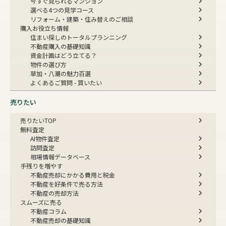
今すぐ見られるマンション
選べる4つの見学コース
リフォーム・建築・住み替えのご相談
購入お役立ち情報
住まい探しのトータルプランニング
不動産購入の基礎知識
資金計画はどう立てる？
物件の選び方
草加・八潮の魅力百選
よくあるご質問 - 買いたい
売りたい
売りたいTOP
無料査定
AI物件査定
訪問査定
相場情報データベース
手残りを増やす
不動産売却にかかる費用と税金
不動産を好条件で売る方法
不動産の売却方法
スムーズに売る
不動産コラム
不動産売却の基礎知識