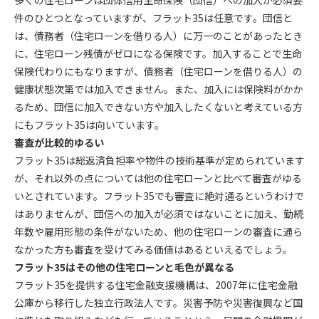
多くの住宅ローンは団体信用生命保険（団信）への加入が必須要
件のひとつとなっていますが、フラット35は任意です。団信と
は、債務者（住宅ローンを借りる人）に万一のことがあったとき
に、住宅ローン残債がゼロになる保険です。加入することで生命
保険代わりにもなりますが、債務者（住宅ローンを借りる人）の
健康状態次第では加入できません。また、加入には保険料がかか
るため、団信に加入できない方や加入したくないと考えている方
にもフラット35は向いています。
審査が比較的ゆるい
フラット35は総返済負担率や物件の技術基準が定められています
が、それ以外の点については他の住宅ローンと比べて審査がゆる
いとされています。フラット35でも審査に絶対通るというわけで
はありませんが、団信への加入が必須ではないことに加え、勤続
年数や雇用形態の条件がないため、他の住宅ローンの審査に通ら
なかった方も審査を受けてみる価値はあるといえるでしょう。
フラット35はその他の住宅ローンと毛色が異なる
フラット35を提供する住宅金融支援機構は、2007年に住宅金融
公庫から移行した独立行政法人です。災害予防や災害復興など国