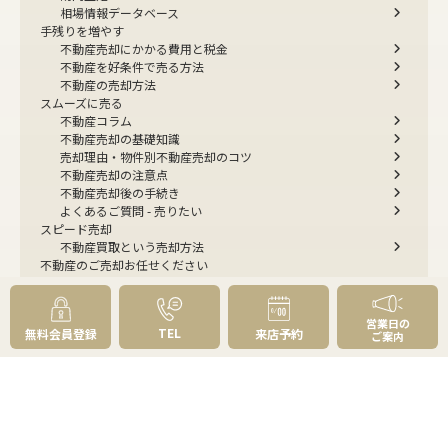
相場情報データベース
手残りを増やす
不動産売却にかかる費用と税金
不動産を好条件で売る方法
不動産の売却方法
スムーズに売る
不動産コラム
不動産売却の基礎知識
売却理由・物件別
不動産売却のコツ
不動産売却の注意点
不動産売却後の手続き
よくあるご質問 - 売りたい
スピード売却
不動産買取という売却方法
不動産のご売却お任せください
弊社が選ばれる理由
売却成功ストーリー40選
売却成約事例
営業日の
TEL
無料会員登録
来店予約
ご案内
お預かり物件掲載実例
無料実査定予約
住まいのお悩み別
会社案内