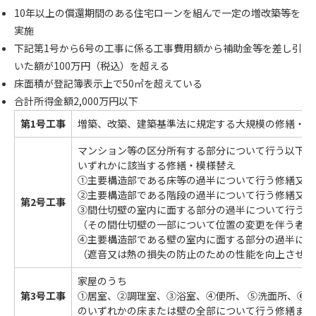
10年以上の償還期間のある住宅ローンを組んで一定の増改築等を
実施
下記第1号から6号の工事に係る工事費用額から補助金等を差し引
いた額が100万円（税込）を超える
床面積が登記簿表示上で50㎡を超えている
合計所得金額2,000万円以下
第1号工事
増築、改築、建築基準法に規定する大規模の修繕・模
マンション等の区分所有する部分について行う以下①
いずれかに該当する修繕・模様替え
①主要構造部である床等の過半について行う修繕又は
②主要構造部である階段の過半について行う修繕又は
第2号工事
③間仕切壁の室内に面する部分の過半について行う修
（その間仕切壁の一部について位置の変更を伴う者に
④主要構造部である壁の室内に面する部分の過半につ
（遮音又は熱の損失の防止のための性能を向上させる
家屋のうち
第3号工事
①居室、②調理室、③浴室、④便所、 ⑤洗面所、⑥
のいずれかの床または壁の全部について行う修繕また