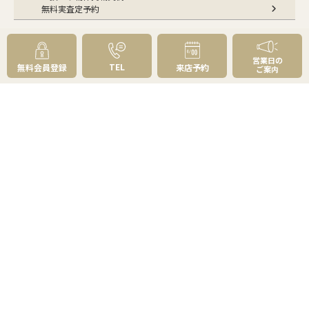
無料実査定予約
住まいのお悩み別
営業日の
会社案内
TEL
無料会員登録
来店予約
ご案内
会社案内TOP
私たちについて
アクセス
受賞歴
センチュリー21とは
スタッフ紹介
お客様の声
成約事例
スタッフブログ
お知らせ
採用情報
来店予約
お問い合わせ
会員メニュー
無料会員登録
マイページログイン