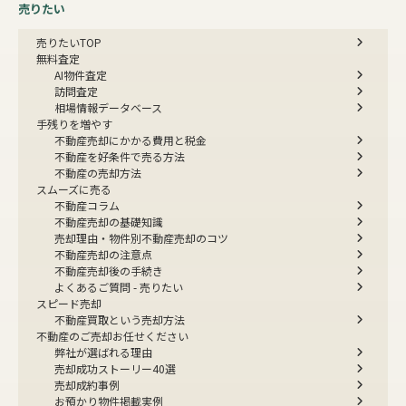
売りたい
売りたいTOP
無料査定
AI物件査定
訪問査定
相場情報データベース
手残りを増やす
不動産売却にかかる費用と税金
不動産を好条件で売る方法
不動産の売却方法
スムーズに売る
不動産コラム
不動産売却の基礎知識
売却理由・物件別
不動産売却のコツ
不動産売却の注意点
不動産売却後の手続き
よくあるご質問 - 売りたい
スピード売却
不動産買取という売却方法
不動産のご売却お任せください
弊社が選ばれる理由
売却成功ストーリー40選
売却成約事例
お預かり物件掲載実例