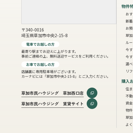
物件
おす
新着
お預
〒340-0016
埼玉県草加市中央2-15-8
草加
ルー
電車でお越しの方
今す
最寄り駅までお迎えに上がります。
事前ご連絡の上、無料送迎サービスをご利用ください。
今す
選べ
お車でお越しの方
リフ
店舗裏に専用駐車場がございます。
カーナビには「草加市中央2-15-8」とご入力ください。
購入
住ま
草加市民ハウジング 草加西口店
不動
資金
草加市民ハウジング 賃貸サイト
物件
草加
よく