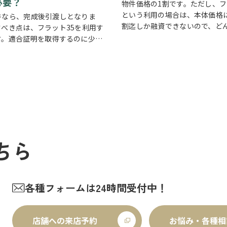
必要？
物件価格の1割です。ただし、フ
という利用の場合は、本体価格
件なら、完成後引渡しとなりま
割迄しか融資できないので、ど
すべき点は、フラット35を利用す
くなっているのが現状です！た
す。適合証明を取得するのに少し
提携ローンですと頭金「0」は
かります。1ヶ月の所、1ヵ月半必
す！
ので、売主・買主の了承のもと適
きですね。また、中古住宅は注意
す…
ちら
各種フォームは24時間受付中！
店舗への来店予約
お悩み・各種相