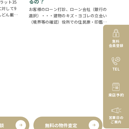
るの？
ラット35
に対して9
お客様のローン打診、ローン会社（銀行の
んどん厳し
選択）・・・建物のキズ・ヨゴレの立会い
だし、当社
（境界等の確認）役所での住民票・印鑑証
まだいけま
明・課税照明の取得。銀行との契約（金銭
消費貸借契約）～銀行でのお引渡し。ご購
入いただいたご本人様には引渡までの間、
無料
会員登録
平日で2日お…
TEL
来店予約
営業日の
ご案内
談
無料の物件査定