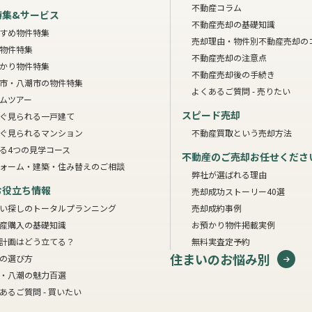
不動産コラム
特集&サービス
不動産売却の基礎知識
すめ物件特集
売却理由・物件別
不動産売却の
物件特集
不動産売却の注意点
かり物件特集
不動産売却後の手続き
市・八潮市の物件特集
よくあるご質問 - 売りたい
ムツアー
スピード売却
ぐ見られる一戸建て
ぐ見られるマンション
不動産買取という売却方法
る4つの見学コース
不動産のご売却お任せくださ
ォーム・建築・住み替えのご相談
弊社が選ばれる理由
お役立ち情報
売却成功ストーリー40選
い探しのトータルプランニング
売却成約事例
産購入の基礎知識
お預かり物件掲載実例
計画はどう立てる？
無料実査定予約
住まいのお悩み別
の選び方
・八潮の魅力百選
あるご質問 - 買いたい