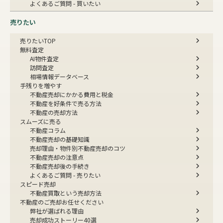
よくあるご質問 - 買いたい
売りたい
売りたいTOP
無料査定
AI物件査定
訪問査定
相場情報データベース
手残りを増やす
不動産売却にかかる費用と税金
不動産を好条件で売る方法
不動産の売却方法
スムーズに売る
不動産コラム
不動産売却の基礎知識
売却理由・物件別
不動産売却のコツ
不動産売却の注意点
不動産売却後の手続き
よくあるご質問 - 売りたい
スピード売却
不動産買取という売却方法
不動産のご売却お任せください
弊社が選ばれる理由
売却成功ストーリー40選