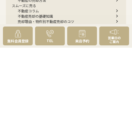
不動産の売却方法
スムーズに売る
不動産コラム
不動産売却の基礎知識
売却理由・物件別
不動産売却のコツ
不動産売却の注意点
不動産売却後の手続き
よくあるご質問 - 売りたい
営業日の
TEL
無料会員登録
来店予約
ご案内
スピード売却
不動産買取という売却方法
不動産のご売却お任せください
弊社が選ばれる理由
売却成功ストーリー40選
売却成約事例
お預かり物件掲載実例
無料実査定予約
住まいのお悩み別
会社案内
会社案内TOP
私たちについて
アクセス
受賞歴