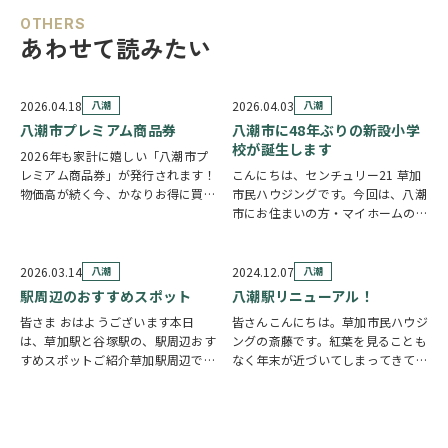
OTHERS
あわせて読みたい
2026.04.18
八潮
2026.04.03
八潮
八潮市プレミアム商品券
八潮市に48年ぶりの新設小学
校が誕生します
2026年も家計に嬉しい「八潮市プ
レミアム商品券」が発行されます！
こんにちは、センチュリー21 草加
物価高が続く今、かなりお得に買い
市民ハウジングです。今回は、八潮
物ができる制度なので見逃し厳禁で
市にお住まいの方・マイホームのご
す。 ■八潮市プレミアム商品券と
購入を検討されている方に、ぜひ知
は？ 2026年の内容はかなり魅力的
っていただきたい嬉しいニュースを
1冊：10,000円で購入 利用額：
ご紹介します。. .48年ぶりの新設小
2026.03.14
八潮
2024.12.07
八潮
13…
学校が誕生します 八潮市では、近
駅周辺のおすすめスポット
八潮駅リニューアル！
年の駅周…
皆さま おはようございます本日
皆さんこんにちは。草加市民ハウジ
は、草加駅と谷塚駅の、駅周辺おす
ングの斎藤です。紅葉を見ることも
すめスポットご紹介草加駅周辺で買
なく年末が近づいてしまってきてい
い物するならココ！ ①草加VARIE
る 今日この頃ですが、いかがお過
②草加マルイ③イトーヨーカドー草
ごしでしょうか。さて、八潮駅改札
加店 ④モールプラザ 谷塚駅で買い
前の改修工事がそろそろ終わり、
物するならここ！①ヴィ・ド・フラ
リニューアルオープンが12/19(木)