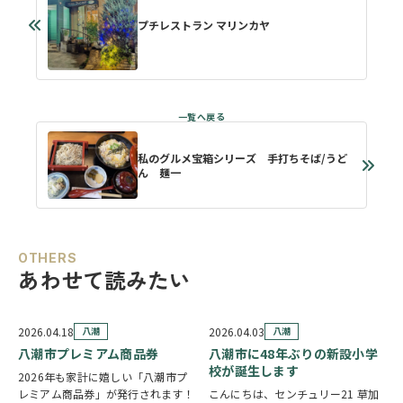
プチレストラン マリンカヤ
私のグルメ宝箱シリーズ 手打ちそば/うど
ん 麺一
OTHERS
あわせて読みたい
2026.04.18
八潮
2026.04.03
八潮
八潮市プレミアム商品券
八潮市に48年ぶりの新設小学
校が誕生します
2026年も家計に嬉しい「八潮市プ
レミアム商品券」が発行されます！
こんにちは、センチュリー21 草加