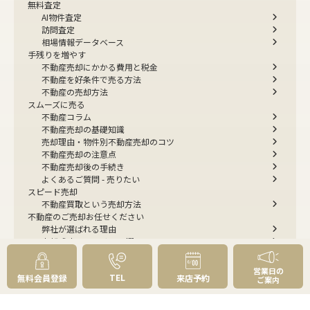
無料査定
AI物件査定
訪問査定
相場情報データベース
手残りを増やす
不動産売却にかかる費用と税金
不動産を好条件で売る方法
不動産の売却方法
スムーズに売る
不動産コラム
不動産売却の基礎知識
売却理由・物件別
不動産売却のコツ
不動産売却の注意点
不動産売却後の手続き
よくあるご質問 - 売りたい
スピード売却
不動産買取という売却方法
不動産のご売却お任せください
弊社が選ばれる理由
売却成功ストーリー40選
売却成約事例
お預かり物件掲載実例
営業日の
TEL
無料会員登録
来店予約
無料実査定予約
ご案内
住まいのお悩み別