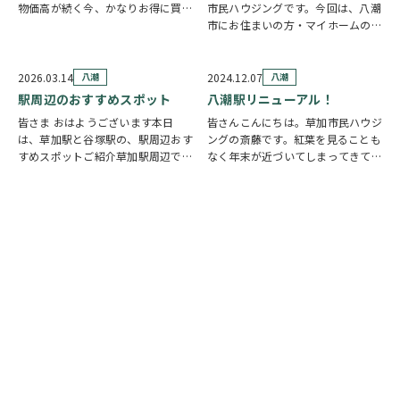
物価高が続く今、かなりお得に買い
市民ハウジングです。今回は、八潮
物ができる制度なので見逃し厳禁で
市にお住まいの方・マイホームのご
す。 ■八潮市プレミアム商品券と
購入を検討されている方に、ぜひ知
は？ 2026年の内容はかなり魅力的
っていただきたい嬉しいニュースを
1冊：10,000円で購入 利用額：
ご紹介します。. .48年ぶりの新設小
2026.03.14
八潮
2024.12.07
八潮
13…
学校が誕生します 八潮市では、近
駅周辺のおすすめスポット
八潮駅リニューアル！
年の駅周…
皆さま おはようございます本日
皆さんこんにちは。草加市民ハウジ
は、草加駅と谷塚駅の、駅周辺おす
ングの斎藤です。紅葉を見ることも
すめスポットご紹介草加駅周辺で買
なく年末が近づいてしまってきてい
い物するならココ！ ①草加VARIE
る 今日この頃ですが、いかがお過
②草加マルイ③イトーヨーカドー草
ごしでしょうか。さて、八潮駅改札
加店 ④モールプラザ 谷塚駅で買い
前の改修工事がそろそろ終わり、
物するならここ！①ヴィ・ド・フラ
リニューアルオープンが12/19(木)
ンス 谷塚…
になるよう…