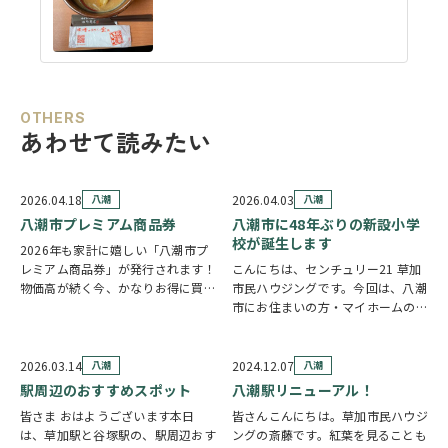
OTHERS
あわせて読みたい
2026.04.18
八潮
2026.04.03
八潮
八潮市プレミアム商品券
八潮市に48年ぶりの新設小学
校が誕生します
2026年も家計に嬉しい「八潮市プ
レミアム商品券」が発行されます！
こんにちは、センチュリー21 草加
物価高が続く今、かなりお得に買い
市民ハウジングです。今回は、八潮
物ができる制度なので見逃し厳禁で
市にお住まいの方・マイホームのご
す。 ■八潮市プレミアム商品券と
購入を検討されている方に、ぜひ知
は？ 2026年の内容はかなり魅力的
っていただきたい嬉しいニュースを
1冊：10,000円で購入 利用額：
ご紹介します。. .48年ぶりの新設小
2026.03.14
八潮
2024.12.07
八潮
13…
学校が誕生します 八潮市では、近
駅周辺のおすすめスポット
八潮駅リニューアル！
年の駅周…
皆さま おはようございます本日
皆さんこんにちは。草加市民ハウジ
は、草加駅と谷塚駅の、駅周辺おす
ングの斎藤です。紅葉を見ることも