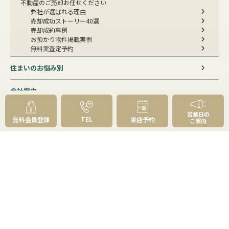
不動産のご売却お任せください
弊社が選ばれる理由
売却成功ストーリー40選
売却成約事例
お預かり物件掲載実例
無料実査定予約
住まいのお悩み別
会社案内
会社案内TOP
営業日の
私たちについて
TEL
無料会員登録
来店予約
ご案内
アクセス
受賞歴
センチュリー21とは
スタッフ紹介
お客様の声
成約事例
スタッフブログ
お知らせ
採用情報
来店予約
お問い合わせ