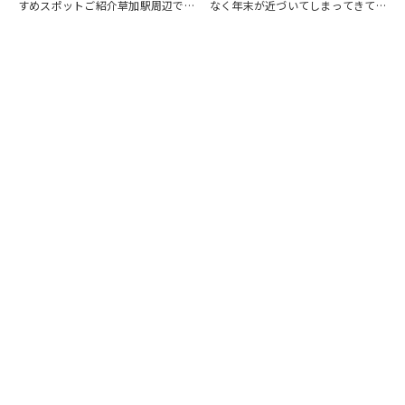
すめスポットご紹介草加駅周辺で買
なく年末が近づいてしまってきてい
い物するならココ！ ①草加VARIE
る 今日この頃ですが、いかがお過
②草加マルイ③イトーヨーカドー草
ごしでしょうか。さて、八潮駅改札
加店 ④モールプラザ 谷塚駅で買い
前の改修工事がそろそろ終わり、
物するならここ！①ヴィ・ド・フラ
リニューアルオープンが12/19(木)
ンス 谷塚…
になるよう…