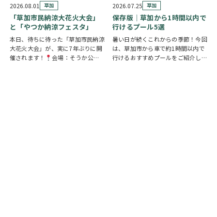
謎を解きながら、行方不明となった
見て・触れて・参加しながらお弁当
2026.08.01
草加
2026.07.25
草加
「ある条例…
の魅力を楽しめるイベントです。お
「草加市民納涼大花火大会」
保存版｜草加から1時間以内で
子さまから大人…
と「やつか納涼フェスタ」
行けるプール5選
本日、待ちに待った「草加市民納涼
暑い日が続くこれからの季節！今回
大花火大会」が、実に7年ぶりに開
は、草加市から車で約1時間以内で
催されます！
会場：そうか公園
行けるおすすめプールをご紹介しま
打ち上げ開始:19:25(予定)※17時
す！ ◆ しらこばと水上公園（越谷
頃から21時頃まで交通規制が実施
市）流れるプールや波のプール、ス
されます。お車でお出かけの方は、
ライダーなど全世代が楽しめる埼玉
時間に余裕を持って行動し、公共交
の定番スポット！草加から車で約
通機関の…
20～30分♪ …