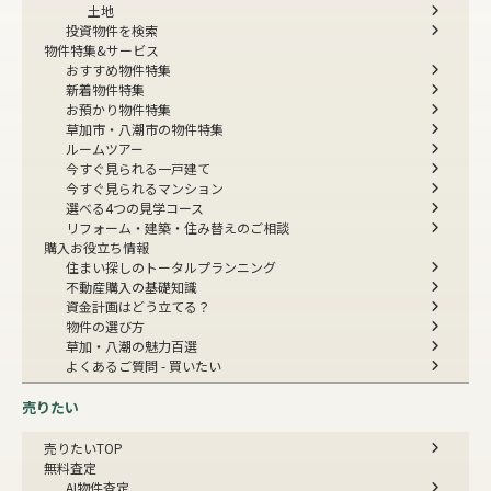
土地
投資物件を検索
物件特集&サービス
おすすめ物件特集
新着物件特集
お預かり物件特集
草加市・八潮市の物件特集
ルームツアー
今すぐ見られる一戸建て
今すぐ見られるマンション
選べる4つの見学コース
リフォーム・建築・住み替えのご相談
購入お役立ち情報
住まい探しのトータルプランニング
不動産購入の基礎知識
資金計画はどう立てる？
物件の選び方
草加・八潮の魅力百選
よくあるご質問 - 買いたい
売りたい
売りたいTOP
無料査定
AI物件査定