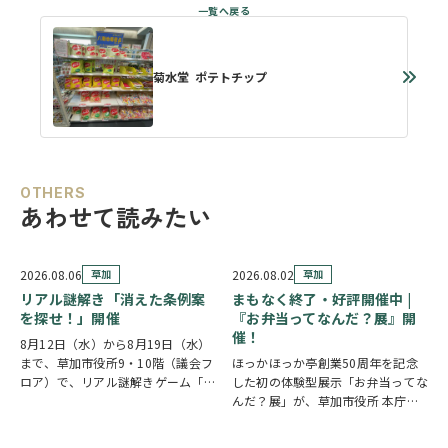
菊水堂 ポテトチップ
OTHERS
あわせて読みたい
2026.08.06
草加
2026.08.02
草加
リアル謎解き「消えた条例案
まもなく終了・好評開催中 |
を探せ！」開催
『お弁当ってなんだ？展』開
催！
8月12日（水）から8月19日（水）
まで、草加市役所9・10階（議会フ
ほっかほっか亭創業50周年を記念
ロア）で、リアル謎解きゲーム「消
した初の体験型展示「お弁当ってな
えた条例案を探せ！」が開催されま
んだ？展」が、草加市役所 本庁舎1
す。 参加者は新人市議会議員とな
階 縁側スペースで開催されていま
り、市役所内に隠されたさまざまな
す。 創業の地・草加市を会場に、