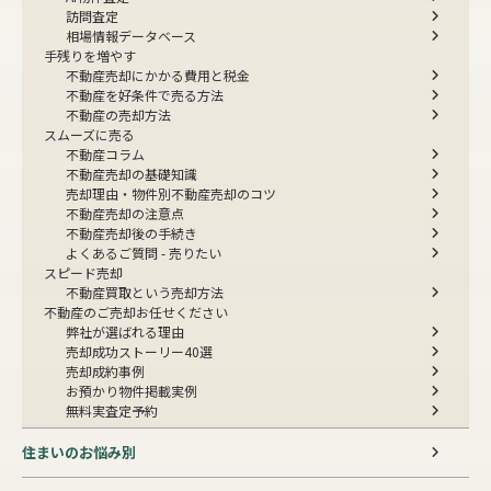
訪問査定
相場情報データベース
手残りを増やす
不動産売却にかかる費用と税金
不動産を好条件で売る方法
不動産の売却方法
スムーズに売る
不動産コラム
不動産売却の基礎知識
売却理由・物件別
不動産売却のコツ
不動産売却の注意点
不動産売却後の手続き
よくあるご質問 - 売りたい
スピード売却
不動産買取という売却方法
不動産のご売却お任せください
弊社が選ばれる理由
売却成功ストーリー40選
売却成約事例
お預かり物件掲載実例
無料実査定予約
住まいのお悩み別