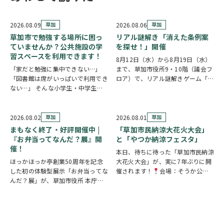
2026.08.09
草加
2026.08.06
草加
草加市で勉強する場所に困っ
リアル謎解き「消えた条例案
ていませんか？公共施設の学
を探せ！」開催
習スペースを利用できます！
8月12日（水）から8月19日（水）
「家だと勉強に集中できない…」
まで、草加市役所9・10階（議会フ
「図書館は席がいっぱいで利用でき
ロア）で、リアル謎解きゲーム「消
ない…」 そんな小学生・中学生・
えた条例案を探せ！」が開催されま
高校生の皆さんに嬉しいお知らせで
す。 参加者は新人市議会議員とな
す。 草加市では、市内の公共施設
り、市役所内に隠されたさまざまな
の一部を学習スペースとして開放し
謎を解きながら、行方不明となった
2026.08.02
草加
2026.08.01
草加
ています。 予約不要・先着順で利
「ある条例…
まもなく終了・好評開催中 |
「草加市民納涼大花火大会」
用できる施設が多く…
『お弁当ってなんだ？展』開
と「やつか納涼フェスタ」
催！
本日、待ちに待った「草加市民納涼
ほっかほっか亭創業50周年を記念
大花火大会」が、実に7年ぶりに開
した初の体験型展示「お弁当ってな
催されます！
会場：そうか公園
んだ？展」が、草加市役所 本庁舎1
打ち上げ開始:19:25(予定)※17時
階 縁側スペースで開催されていま
頃から21時頃まで交通規制が実施
す。 創業の地・草加市を会場に、
されます。お車でお出かけの方は、
見て・触れて・参加しながらお弁当
時間に余裕を持って行動し、公共交
の魅力を楽しめるイベントです。お
通機関の…