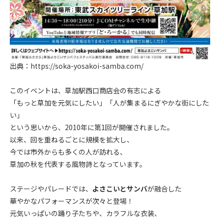
出典：https://soka-yosakoi-samba.com/
.
このイベントは、草加駅西口商店会の有志による
「もっと草加を元気にしたい」「人が集まるにぎやかな街にした
い」
という思いから、2010年に第1回が開催されました。
以来、回を重ねるごとに規模を拡大し、
今では市外からも多くの人が訪れる、
草加の秋を代表する風物詩となっています。
.
ステージやパレードでは、
よさこいとサンバ
が融合した
華やかなパフォーマンスが次々と登場！
元気いっぱいの踊り子たちや、カラフルな衣装、