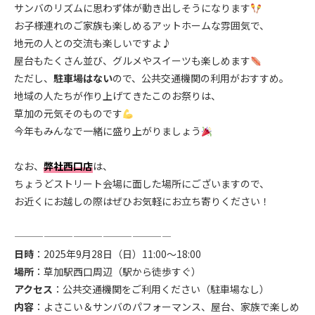
サンバのリズムに思わず体が動き出しそうになります
お子様連れのご家族も楽しめるアットホームな雰囲気で、
地元の人との交流も楽しいですよ♪
屋台もたくさん並び、グルメやスイーツも楽しめます
ただし、
駐車場はない
ので、公共交通機関の利用がおすすめ。
地域の人たちが作り上げてきたこのお祭りは、
草加の元気そのものです
今年もみんなで一緒に盛り上がりましょう
.
なお、
弊社西口店
は、
ちょうどストリート会場に面した場所にございますので、
お近くにお越しの際はぜひお気軽にお立ち寄りください！
.
————————————————
日時
：2025年9月28日（日）11:00〜18:00
場所
：草加駅西口周辺（駅から徒歩すぐ）
アクセス
：公共交通機関をご利用ください（駐車場なし）
内容
：よさこい＆サンバのパフォーマンス、屋台、家族で楽しめ