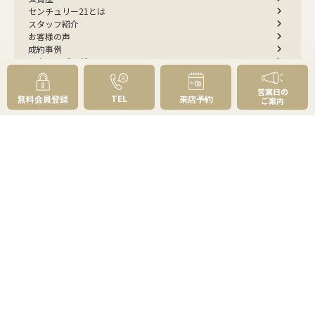
センチュリー21とは
スタッフ紹介
お客様の声
成約事例
スタッフブログ
お知らせ
採用情報
営業日の
TEL
無料会員登録
来店予約
来店予約
ご案内
お問い合わせ
会員メニュー
無料会員登録
マイページログイン
FOLLOW
US
プライバシーポリシー
物件紹介ポリシー
反社会勢力への対応