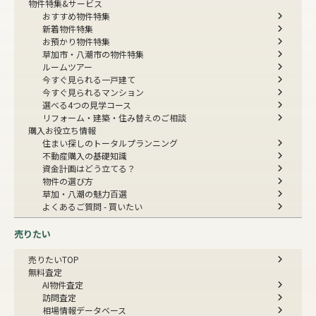
物件特集&サービス
おすすめ物件特集
新着物件特集
お預かり物件特集
草加市・八潮市の物件特集
ルームツアー
今すぐ見られる一戸建て
今すぐ見られるマンション
選べる4つの見学コース
リフォーム・建築・住み替えのご相談
購入お役立ち情報
住まい探しのトータルプランニング
不動産購入の基礎知識
資金計画はどう立てる？
物件の選び方
草加・八潮の魅力百選
よくあるご質問 - 買いたい
売りたい
売りたいTOP
無料査定
AI物件査定
訪問査定
相場情報データベース