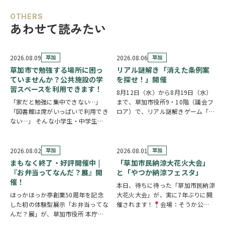
OTHERS
あわせて読みたい
2026.08.09
草加
2026.08.06
草加
草加市で勉強する場所に困っ
リアル謎解き「消えた条例案
ていませんか？公共施設の学
を探せ！」開催
習スペースを利用できます！
8月12日（水）から8月19日（水）
「家だと勉強に集中できない…」
まで、草加市役所9・10階（議会フ
「図書館は席がいっぱいで利用でき
ロア）で、リアル謎解きゲーム「消
ない…」 そんな小学生・中学生・
えた条例案を探せ！」が開催されま
高校生の皆さんに嬉しいお知らせで
す。 参加者は新人市議会議員とな
す。 草加市では、市内の公共施設
り、市役所内に隠されたさまざまな
の一部を学習スペースとして開放し
謎を解きながら、行方不明となった
2026.08.02
草加
2026.08.01
草加
ています。 予約不要・先着順で利
「ある条例…
まもなく終了・好評開催中 |
「草加市民納涼大花火大会」
用できる施設が多く…
『お弁当ってなんだ？展』開
と「やつか納涼フェスタ」
催！
本日、待ちに待った「草加市民納涼
ほっかほっか亭創業50周年を記念
大花火大会」が、実に7年ぶりに開
した初の体験型展示「お弁当ってな
催されます！
会場：そうか公園
んだ？展」が、草加市役所 本庁舎1
打ち上げ開始:19:25(予定)※17時
階 縁側スペースで開催されていま
頃から21時頃まで交通規制が実施