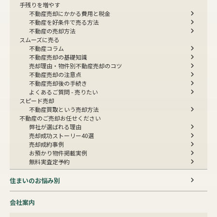
手残りを増やす
不動産売却にかかる費用と税金
不動産を好条件で売る方法
不動産の売却方法
スムーズに売る
不動産コラム
不動産売却の基礎知識
売却理由・物件別
不動産売却のコツ
不動産売却の注意点
不動産売却後の手続き
よくあるご質問 - 売りたい
スピード売却
不動産買取という売却方法
不動産のご売却お任せください
弊社が選ばれる理由
売却成功ストーリー40選
売却成約事例
お預かり物件掲載実例
無料実査定予約
住まいのお悩み別
会社案内