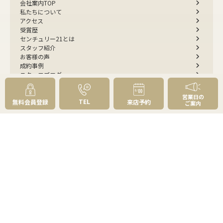
会社案内TOP
私たちについて
アクセス
受賞歴
センチュリー21とは
スタッフ紹介
お客様の声
成約事例
スタッフブログ
お知らせ
採用情報
営業日の
TEL
来店予約
無料会員登録
来店予約
ご案内
お問い合わせ
会員メニュー
無料会員登録
マイページログイン
FOLLOW
US