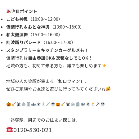
.
注目ポイント
こども神輿
（10:00～12:00）
仮装行列＆おとな神輿
（13:00～15:00）
和太鼓演舞
（15:00～16:00）
阿波踊りパレード
（16:00～17:00）
スタンプラリー＆キッチンカーグルメ
も！
仮装行列は
自由参加OK＆衣装なしでもOK！
地域の方も、初めて来る方も、誰でも楽しめます
.
地域の人の笑顔が集まる「和ロウィン」、
ぜひご家族やお友達と遊びに行ってみてくださいね
.
.
「谷塚駅」周辺でのお住まい探しは、
0120-830-021