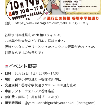
出典：
https://www.instagram.com/p/DOXuKg9E8M1/
.
谷塚氷川神社祭礼 with 和ロウィンは、
お神輿や和太鼓などの日本の伝統文化と、
仮装やスタンプラリーといったハロウィン要素が合わさった、
谷塚ならではの秋祭りです！
.
イベント概要
日時
：10月19日（日）10:00～17:00
場所
：谷塚小学校通り～谷塚氷川神社
交通規制
：谷塚小学校通り 9:00～18:00通行止め
本部テント
：ウェルシア谷塚店前
参加費
：無料（一部有料ブースあり）
雨天時情報
：
@yatsukanishiguchisyoutenkai
（Instagram）