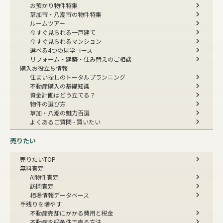
お預かり物件特集
草加市・八潮市の物件特集
ルームツアー
今すぐ見られる一戸建て
今すぐ見られるマンション
選べる4つの見学コース
リフォーム・建築・住み替えのご相談
購入お役立ち情報
住まい探しのトータルプランニング
不動産購入の基礎知識
資金計画はどう立てる？
物件の選び方
草加・八潮の魅力百選
よくあるご質問 - 買いたい
売りたい
売りたいTOP
無料査定
AI物件査定
訪問査定
相場情報データベース
手残りを増やす
不動産売却にかかる費用と税金
不動産を好条件で売る方法