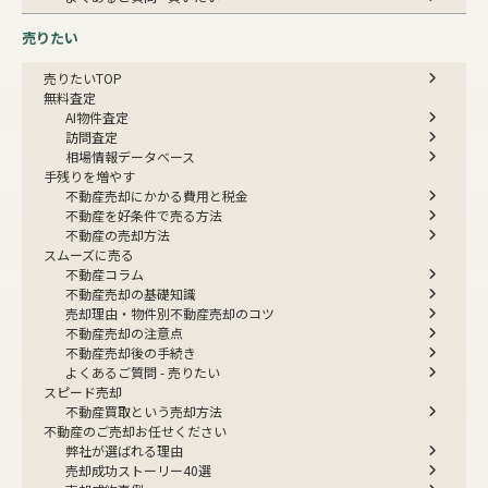
売りたい
売りたいTOP
無料査定
AI物件査定
訪問査定
相場情報データベース
手残りを増やす
不動産売却にかかる費用と税金
不動産を好条件で売る方法
不動産の売却方法
スムーズに売る
不動産コラム
不動産売却の基礎知識
売却理由・物件別
不動産売却のコツ
不動産売却の注意点
不動産売却後の手続き
よくあるご質問 - 売りたい
スピード売却
不動産買取という売却方法
不動産のご売却お任せください
弊社が選ばれる理由
売却成功ストーリー40選