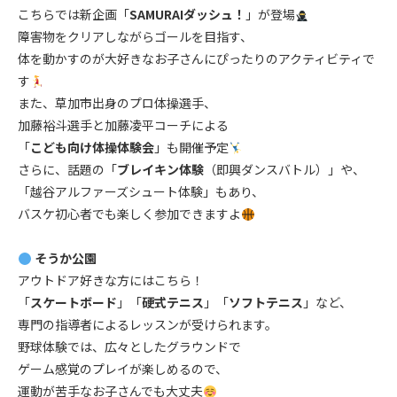
こちらでは新企画「
SAMURAIダッシュ！
」が登場
障害物をクリアしながらゴールを目指す、
体を動かすのが大好きなお子さんにぴったりのアクティビティで
す
また、草加市出身のプロ体操選手、
加藤裕斗選手と加藤凌平コーチによる
「
こども向け体操体験会
」も開催予定
さらに、話題の「
ブレイキン体験
（即興ダンスバトル）」や、
「越谷アルファーズシュート体験」もあり、
バスケ初心者でも楽しく参加できますよ
.
そうか公園
アウトドア好きな方にはこちら！
「
スケートボード
」「
硬式テニス
」「
ソフトテニス
」など、
専門の指導者によるレッスンが受けられます。
野球体験では、広々としたグラウンドで
ゲーム感覚のプレイが楽しめるので、
運動が苦手なお子さんでも大丈夫