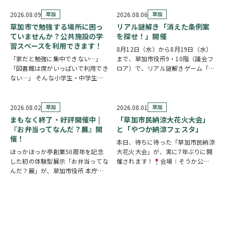
2026.08.09
草加
2026.08.06
草加
草加市で勉強する場所に困っ
リアル謎解き「消えた条例案
ていませんか？公共施設の学
を探せ！」開催
習スペースを利用できます！
8月12日（水）から8月19日（水）
「家だと勉強に集中できない…」
まで、草加市役所9・10階（議会フ
「図書館は席がいっぱいで利用でき
ロア）で、リアル謎解きゲーム「消
ない…」 そんな小学生・中学生・
えた条例案を探せ！」が開催されま
高校生の皆さんに嬉しいお知らせで
す。 参加者は新人市議会議員とな
す。 草加市では、市内の公共施設
り、市役所内に隠されたさまざまな
の一部を学習スペースとして開放し
謎を解きながら、行方不明となった
2026.08.02
草加
2026.08.01
草加
ています。 予約不要・先着順で利
「ある条例…
まもなく終了・好評開催中 |
「草加市民納涼大花火大会」
用できる施設が多く…
『お弁当ってなんだ？展』開
と「やつか納涼フェスタ」
催！
本日、待ちに待った「草加市民納涼
ほっかほっか亭創業50周年を記念
大花火大会」が、実に7年ぶりに開
した初の体験型展示「お弁当ってな
催されます！
会場：そうか公園
んだ？展」が、草加市役所 本庁舎1
打ち上げ開始:19:25(予定)※17時
階 縁側スペースで開催されていま
頃から21時頃まで交通規制が実施
す。 創業の地・草加市を会場に、
されます。お車でお出かけの方は、
見て・触れて・参加しながらお弁当
時間に余裕を持って行動し、公共交
の魅力を楽しめるイベントです。お
通機関の…
子さまから大人…