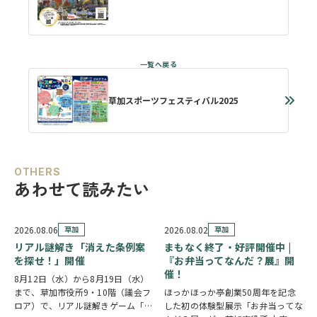
草加スポーツフェスティバル2025
OTHERS
あわせて読みたい
2026.08.06
草加
2026.08.02
草加
リアル謎解き「消えた条例案
まもなく終了・好評開催中 |
を探せ！」開催
『お弁当ってなんだ？展』開
催！
8月12日（水）から8月19日（水）
まで、草加市役所9・10階（議会フ
ほっかほっか亭創業50周年を記念
ロア）で、リアル謎解きゲーム「消
した初の体験型展示「お弁当ってな