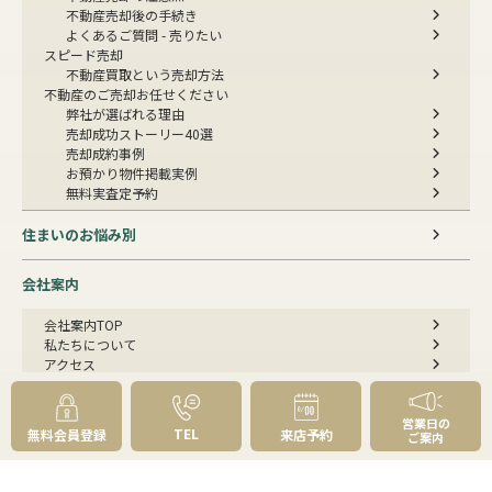
不動産売却後の手続き
よくあるご質問 - 売りたい
スピード売却
不動産買取という売却方法
不動産のご売却お任せください
弊社が選ばれる理由
売却成功ストーリー40選
売却成約事例
お預かり物件掲載実例
無料実査定予約
住まいのお悩み別
会社案内
会社案内TOP
私たちについて
アクセス
受賞歴
センチュリー21とは
営業日の
スタッフ紹介
TEL
無料会員登録
来店予約
ご案内
お客様の声
成約事例
スタッフブログ