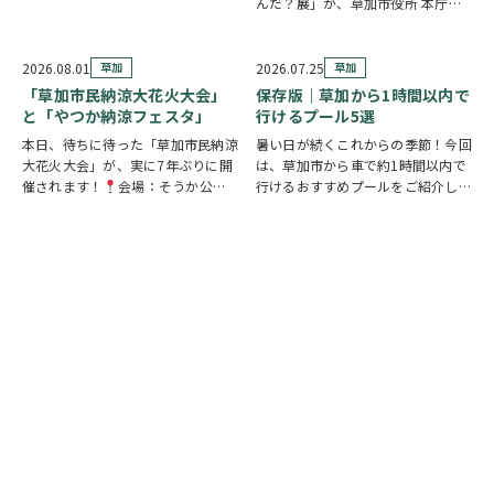
えた条例案を探せ！」が開催されま
んだ？展」が、草加市役所 本庁舎1
す。 参加者は新人市議会議員とな
階 縁側スペースで開催されていま
り、市役所内に隠されたさまざまな
す。 創業の地・草加市を会場に、
謎を解きながら、行方不明となった
見て・触れて・参加しながらお弁当
2026.08.01
草加
2026.07.25
草加
「ある条例…
の魅力を楽しめるイベントです。お
「草加市民納涼大花火大会」
保存版｜草加から1時間以内で
子さまから大人…
と「やつか納涼フェスタ」
行けるプール5選
本日、待ちに待った「草加市民納涼
暑い日が続くこれからの季節！今回
大花火大会」が、実に7年ぶりに開
は、草加市から車で約1時間以内で
催されます！
会場：そうか公園
行けるおすすめプールをご紹介しま
打ち上げ開始:19:25(予定)※17時
す！ ◆ しらこばと水上公園（越谷
頃から21時頃まで交通規制が実施
市）流れるプールや波のプール、ス
されます。お車でお出かけの方は、
ライダーなど全世代が楽しめる埼玉
時間に余裕を持って行動し、公共交
の定番スポット！草加から車で約
通機関の…
20～30分♪ …