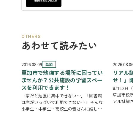
OTHERS
あわせて読みたい
2026.08.09
2026.08.0
草加
草加市で勉強する場所に困ってい
リアル
ませんか？公共施設の学習スペー
せ！」
スを利用できます！
8月12日
草加市役所
「家だと勉強に集中できない…」「図書館
アル謎解
は席がいっぱいで利用できない…」 そんな
せ！」が
小学生・中学生・高校生の皆さんに嬉しい
会議員と
お知らせです。 草加市では、市内の公共施
まな謎を
設の一部を学習スペースとして開放してい
「ある条
ます。 予約不要・先着順で利用できる施設