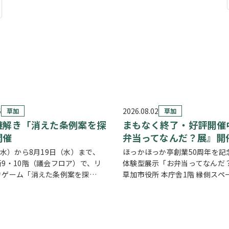
6
2026.08.02
草加
草加
謎解き「消えた条例案を探
まもなく終了・好評開催中
開催
弁当ってなんだ？展』開
（水）から8月19日（水）まで、
ほっかほっか亭創業50周年を記
9・10階（議会フロア）で、リ
体験型展示「お弁当ってなんだ
きゲーム「消えた条例案を探
草加市役所 本庁舎1階 縁側スペ
開催されます。 参加者は新人市議
されています。 創業の地・草加
なり、市役所内に隠されたさまざ
に、見て・触れて・参加しなが
解きながら、行方不明となった
魅力を楽しめるイベントです。
例…
ら大人…