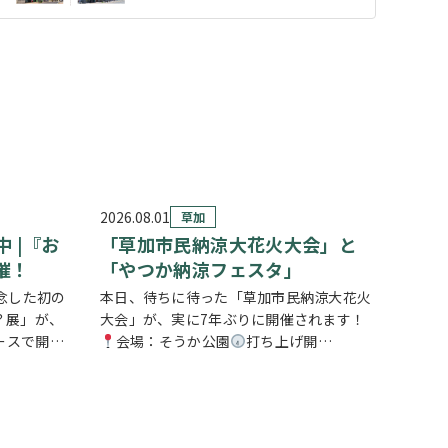
2026.08.01
草加
 |『お
「草加市民納涼大花火大会」と
催！
「やつか納涼フェスタ」
念した初の
本日、待ちに待った「草加市民納涼大花火
？展」が、
大会」が、実に7年ぶりに開催されます！
ースで開催
会場：そうか公園
打ち上げ開
市を会場
始:19:25(予定)※17時頃から21時頃まで交
らお弁当の
通規制が実施されます。お車でお出かけの
お子さまか
方は、時間に余裕を持って行動し、公共交
通機関の…