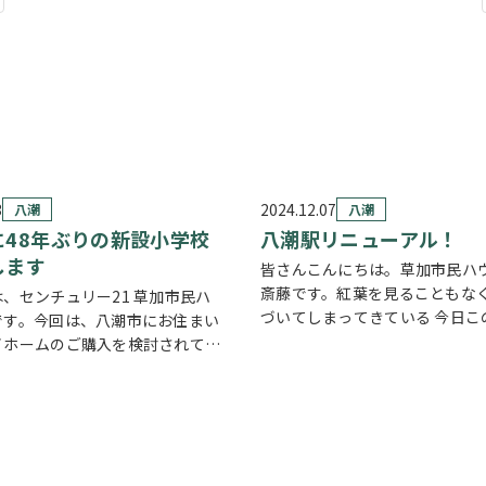
3
2024.12.07
八潮
八潮
に48年ぶりの新設小学校
八潮駅リニューアル！
します
皆さんこんにちは。草加市民ハ
斎藤です。紅葉を見ることもな
、センチュリー21 草加市民ハ
づいてしまってきている 今日こ
です。今回は、八潮市にお住まい
が、いかがお過ごしでしょうか
イホームのご購入を検討されてい
潮駅改札前の改修工事がそろそ
ぜひ知っていただきたい嬉しいニ
リニューアルオープンが12/19(
紹介します。. .48年ぶりの新設
よう…
誕生します 八潮市では、近年の駅