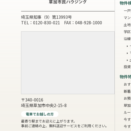
物件
一戸
埼玉県知事（9）第13993号
マン
TEL：0120-830-021 FAX：048-928-1000
土地
学区
沿線
投資
物件
おす
新着
お預
〒340-0016
埼玉県草加市中央2-15-8
草加
ルー
電車でお越しの方
今す
最寄り駅までお迎えに上がります。
事前ご連絡の上、無料送迎サービスをご利用ください。
今す