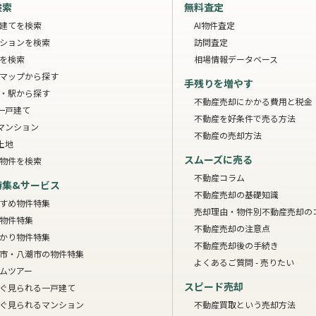
検索
無料査定
建てを検索
AI物件査定
ションを検索
訪問査定
を検索
相場情報データベース
マップから探す
手残りを増やす
・駅から探す
不動産売却にかかる費用と税金
一戸建て
不動産を好条件で売る方法
マンション
不動産の売却方法
土地
スムーズに売る
物件を検索
不動産コラム
特集&サービス
不動産売却の基礎知識
すめ物件特集
売却理由・物件別
不動産売却の
物件特集
不動産売却の注意点
かり物件特集
不動産売却後の手続き
市・八潮市の物件特集
よくあるご質問 - 売りたい
ムツアー
スピード売却
ぐ見られる一戸建て
ぐ見られるマンション
不動産買取という売却方法