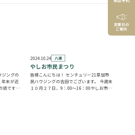
来店予約
営業日の
ご案内
2024.10.24
八潮
やしお市民まつり
ウジングの
皆様こんにちは！ センチュリー21草加市
く年末が近
民ハウジングの吉田でございます。 今週末
の頃です
１０月２７日、9：00～16：00やしお市民
。さて、八
まつりが開催されます。 八潮市役所や周辺
ろ終わり、
にて色々な催しが予定されているようで
木)になる
す。 私も子供のころ、毎年遊びに行って
お…