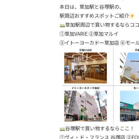
本日は、草加駅と谷塚駅の、
駅周辺おすすめスポットご紹介
草加駅周辺で買い物するならコ
①草加VARIE ②草加マルイ
③イトーヨーカドー草加店 ④モー
谷塚駅で買い物するならここ！
①ヴィ・ド・フランス 谷塚店 ②EQU