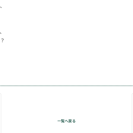
、
、
？