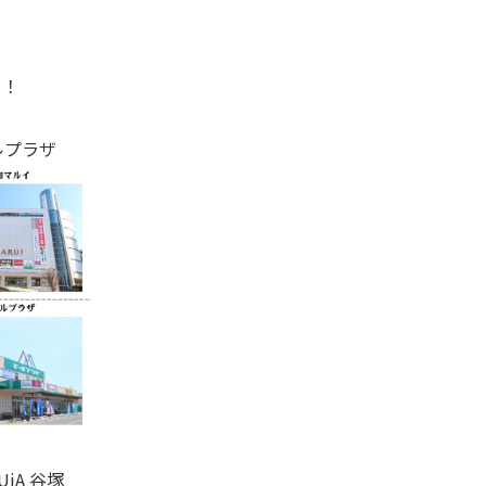
コ！
ルプラザ
iA 谷塚