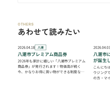
OTHERS
あわせて読みたい
2026.04.18
2026.04.0
八潮
八潮市プレミアム商品券
八潮市
が誕生
2026年も家計に嬉しい「八潮市プレミアム
商品券」が発行されます！物価高が続く
こんにちは
今、かなりお得に買い物ができる制度なの
ウジング
で見逃し厳禁です。 ■八潮市プレミアム商
の方・マ
品券とは？ 2026年の内容はかなり魅力的
る方に、
1冊：10,000円で購入 利用額：13…
ュースをご
小学校が
周…