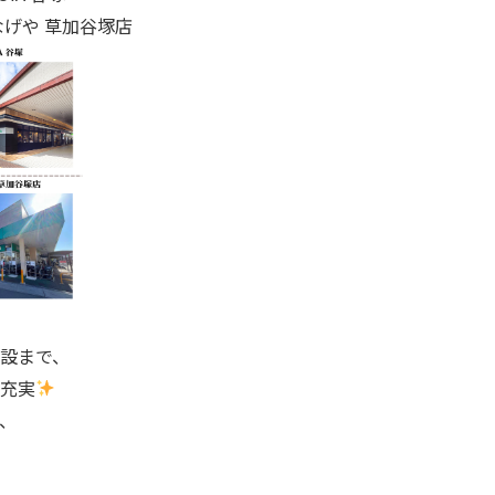
げや 草加谷塚店
設まで、
充実
、