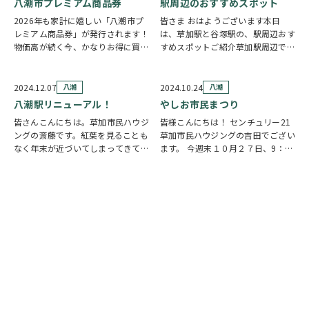
八潮市プレミアム商品券
駅周辺のおすすめスポット
2026年も家計に嬉しい「八潮市プ
皆さま おはようございます本日
レミアム商品券」が発行されます！
は、草加駅と谷塚駅の、駅周辺おす
物価高が続く今、かなりお得に買い
すめスポットご紹介草加駅周辺で買
物ができる制度なので見逃し厳禁で
い物するならココ！ ①草加VARIE
す。 ■八潮市プレミアム商品券と
②草加マルイ③イトーヨーカドー草
は？ 2026年の内容はかなり魅力的
加店 ④モールプラザ 谷塚駅で買い
2024.12.07
八潮
2024.10.24
八潮
1冊：10,000円で購入 利用額：
物するならここ！①ヴィ・ド・フラ
八潮駅リニューアル！
やしお市民まつり
13…
ンス 谷塚…
皆さんこんにちは。草加市民ハウジ
皆様こんにちは！ センチュリー21
ングの斎藤です。紅葉を見ることも
草加市民ハウジングの吉田でござい
なく年末が近づいてしまってきてい
ます。 今週末１０月２７日、9：00
る 今日この頃ですが、いかがお過
～16：00やしお市民まつりが開催
ごしでしょうか。さて、八潮駅改札
されます。 八潮市役所や周辺にて
前の改修工事がそろそろ終わり、
色々な催しが予定されているようで
リニューアルオープンが12/19(木)
す。 私も子供のころ、毎年遊びに
になるよう…
行ってお…