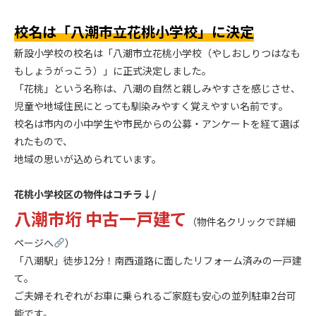
.
校名は「八潮市立花桃小学校」に決定
新設小学校の校名は「八潮市立花桃小学校（やしおしりつはなも
もしょうがっこう）」に正式決定しました。
「花桃」という名称は、八潮の自然と親しみやすさを感じさせ、
児童や地域住民にとっても馴染みやすく覚えやすい名前です。
校名は市内の小中学生や市民からの公募・アンケートを経て選ば
れたもので、
地域の思いが込められています。
.
花桃小学校区の物件はコチラ↓/
八潮市垳 中古一戸建て
（物件名クリックで詳細
ページへ
）
「八潮駅」徒歩12分！南西道路に面したリフォーム済みの一戸建
て。
ご夫婦それぞれがお車に乗られるご家庭も安心の並列駐車2台可
能です。