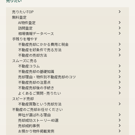
売りたい
売りたいTOP
無料査定
AI物件査定
訪問査定
相場情報データベース
手残りを増やす
不動産売却にかかる費用と税金
不動産を好条件で売る方法
不動産の売却方法
スムーズに売る
不動産コラム
不動産売却の基礎知識
売却理由・物件別
不動産売却のコツ
不動産売却の注意点
不動産売却後の手続き
よくあるご質問 - 売りたい
スピード売却
不動産買取という売却方法
不動産のご売却お任せください
弊社が選ばれる理由
売却成功ストーリー40選
売却成約事例
お預かり物件掲載実例