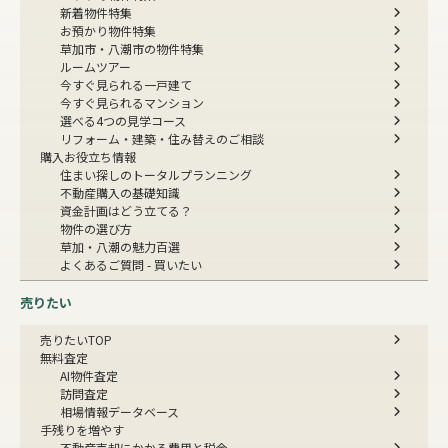
新着物件特集
お預かり物件特集
草加市・八潮市の物件特集
ルームツアー
今すぐ見られる一戸建て
今すぐ見られるマンション
選べる4つの見学コース
リフォーム・建築・住み替えのご相談
購入お役立ち情報
住まい探しのトータルプランニング
不動産購入の基礎知識
資金計画はどう立てる？
物件の選び方
草加・八潮の魅力百選
よくあるご質問 - 買いたい
売りたい
売りたいTOP
無料査定
AI物件査定
訪問査定
相場情報データベース
手残りを増やす
不動産売却にかかる費用と税金