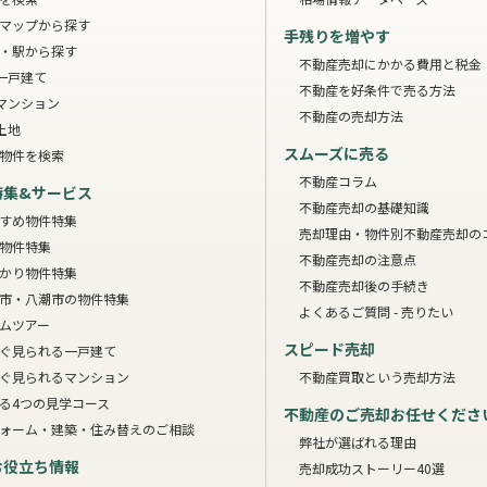
マップから探す
手残りを増やす
・駅から探す
不動産売却にかかる費用と税金
一戸建て
不動産を好条件で売る方法
マンション
不動産の売却方法
土地
スムーズに売る
物件を検索
不動産コラム
特集&サービス
不動産売却の基礎知識
すめ物件特集
売却理由・物件別
不動産売却の
物件特集
不動産売却の注意点
かり物件特集
不動産売却後の手続き
市・八潮市の物件特集
よくあるご質問 - 売りたい
ムツアー
スピード売却
ぐ見られる一戸建て
ぐ見られるマンション
不動産買取という売却方法
る4つの見学コース
不動産のご売却お任せくださ
ォーム・建築・住み替えのご相談
弊社が選ばれる理由
お役立ち情報
売却成功ストーリー40選