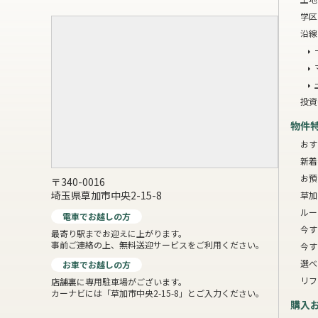
学区
沿線
投資
物件
おす
新着
お預
〒340-0016
埼玉県草加市中央2-15-8
草加
ルー
電車でお越しの方
今す
最寄り駅までお迎えに上がります。
事前ご連絡の上、無料送迎サービスをご利用ください。
今す
選べ
お車でお越しの方
リフ
店舗裏に専用駐車場がございます。
カーナビには「草加市中央2-15-8」とご入力ください。
購入