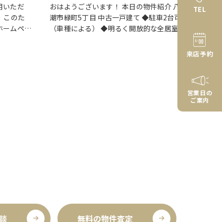
用いただ
おはようございます！ 本日の物件紹介 八
TEL
 このた
潮市緑町5丁目 中古一戸建て ◆駐車2台可
ホームペー
（車種による） ◆明るく開放的な全居室南
面リニュー
西向き ◆ご家族が自然と集まるLDK17帖
ムページで
◆お料理中も会話が弾む対面キッチン ◆大
来店予約
をこれまで
きな荷物や季節物も安心なWIC ◆…
営業日の
ご案内
談
無料の物件査定