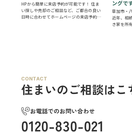
ングで
HPから簡単に来店予約が可能です！ 住ま
い探しや売却のご相談など、ご都合の良い
草加市・
日時に合わせてホームページの来店予約ボ
近年、相
タンからいつでもご予約いただけます◎ ご
き家を所
希望の日程を選んで、必要事項を入力する
続した実
だけで予約完了！ 「まずは相談だけした
住んでい
い」「気…
い」 「
な…
CONTACT
住まいのご相談はこ
お電話でのお問い合わせ
0120-830-021