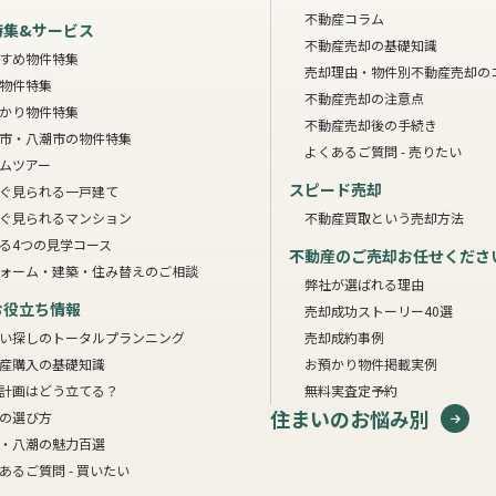
不動産コラム
特集&サービス
不動産売却の基礎知識
すめ物件特集
売却理由・物件別
不動産売却の
物件特集
不動産売却の注意点
かり物件特集
不動産売却後の手続き
市・八潮市の物件特集
よくあるご質問 - 売りたい
ムツアー
スピード売却
ぐ見られる一戸建て
ぐ見られるマンション
不動産買取という売却方法
る4つの見学コース
不動産のご売却お任せくださ
ォーム・建築・住み替えのご相談
弊社が選ばれる理由
お役立ち情報
売却成功ストーリー40選
い探しのトータルプランニング
売却成約事例
産購入の基礎知識
お預かり物件掲載実例
計画はどう立てる？
無料実査定予約
住まいのお悩み別
の選び方
・八潮の魅力百選
あるご質問 - 買いたい