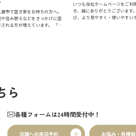
す
いつも当社ホームページをご利
き、誠にありがとうございます。
八潮市で空き家をお持ちの方へ。
び、より見やすく・使いやすい
続や住み替えなどをきっかけに空
ジを目指し、ホームページを全
有される方が増えています。 「相
アルいたしました。 新しいホー
家を管理できていない」 「遠方に
は、最新の物件情報や地域情報
るため定期的に様子を見に行けな
以上に分かり…
売却するか活用するか迷っている」
ちら
各種フォームは24時間受付中！
店舗への来店予約
お悩み・各種相