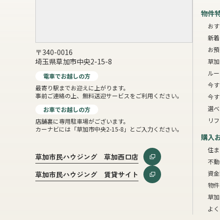
物件
おす
新着
お預
〒340-0016
埼玉県草加市中央2-15-8
草加
ルー
電車でお越しの方
今す
最寄り駅までお迎えに上がります。
事前ご連絡の上、無料送迎サービスをご利用ください。
今す
選べ
お車でお越しの方
リフ
店舗裏に専用駐車場がございます。
カーナビには「草加市中央2-15-8」とご入力ください。
購入
住ま
草加市民ハウジング 草加西口店
不動
資金
草加市民ハウジング 賃貸サイト
物件
草加
よく