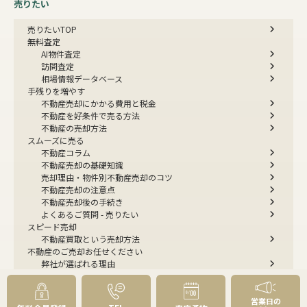
売りたい
売りたいTOP
無料査定
AI物件査定
訪問査定
相場情報データベース
手残りを増やす
不動産売却にかかる費用と税金
不動産を好条件で売る方法
不動産の売却方法
スムーズに売る
不動産コラム
不動産売却の基礎知識
売却理由・物件別
不動産売却のコツ
不動産売却の注意点
不動産売却後の手続き
よくあるご質問 - 売りたい
スピード売却
不動産買取という売却方法
不動産のご売却お任せください
弊社が選ばれる理由
売却成功ストーリー40選
売却成約事例
お預かり物件掲載実例
営業日の