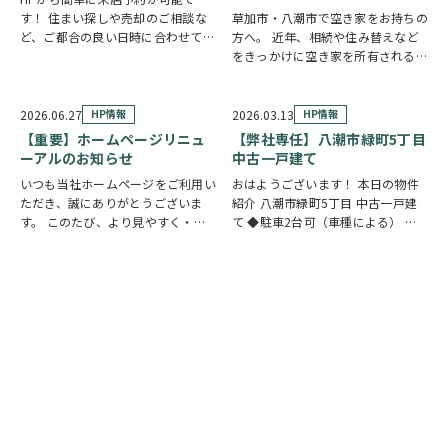
す！ 住まい探しや売却のご相談な
草加市・八潮市で空き家をお持ちの
ど、ご都合の良い日時に合わせてホ
方へ。 近年、相続や住み替えなど
ームページの来店予約ボタンからい
をきっかけに空き家を所有される方
つでもご予約いただけます◎ ご希
が増えています。 「相続した実家
望の日程を選んで、必要事項を入力
を管理できていない」 「遠方に住
するだけで予約完了！ 「まずは相
んでいるため定期的に様子を見に行
2026.06.27
HP情報
2026.03.13
HP情報
談だけしたい」「気…
けない」 「売却するか活用するか
【重要】ホームページリニュ
【弊社専任】八潮市緑町5丁目
迷っている」 な…
ーアルのお知らせ
中古一戸建て
いつも当社ホームページをご利用い
おはようございます！ 本日の物件
ただき、誠にありがとうございま
紹介 八潮市緑町5丁目 中古一戸建
す。 このたび、より見やすく・使
て ◆駐車2台可（車種による） ◆
いやすいホームページを目指し、ホ
明るく開放的な全居室南西向き ◆
ームページを全面リニューアルいた
ご家族が自然と集まるLDK17帖 ◆
しました。 新しいホームページで
お料理中も会話が弾む対面キッチン
は、最新の物件情報や地域情報をこ
◆大きな荷物や季節物も安心なWIC
れまで以上に分かり…
◆…