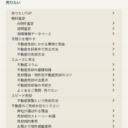
売りたい
売りたいTOP
無料査定
AI物件査定
訪問査定
相場情報データベース
手残りを増やす
不動産売却にかかる費用と税金
不動産を好条件で売る方法
不動産の売却方法
スムーズに売る
不動産コラム
不動産売却の基礎知識
売却理由・物件別
不動産売却のコツ
不動産売却の注意点
不動産売却後の手続き
よくあるご質問 - 売りたい
スピード売却
不動産買取という売却方法
不動産のご売却お任せください
弊社が選ばれる理由
売却成功ストーリー40選
売却成約事例
お預かり物件掲載実例