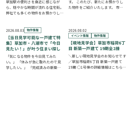
草加駅の便利さを身近に感じなが
す。 このたび、新たにお預かりし
ら、穏やかな時間が流れる住宅街。
た物件をご紹介いたします。 市川
弊社でも多くの物件をお預かりして
市下貝塚3丁目 中古一戸建て 詳し
いる草加市手代の魅力を、ご紹介し
い物件情報はこちらからご覧いただ
ます。 魅力① 草加駅まで自転車約
けます。
10分圏内の便利な立地 手代は東武
https://www.century21soka.com/st/
2026.08.03
物件情報
2026.08.02
スカイツリーライン「草加駅」が生
イベント情報
物件情報
【当日見学可能な一戸建て特
活圏です。北千…
【現地見学会】草加市稲荷6丁
集】草加市・八潮市で「今日
目 新築一戸建て 19期全2棟
見たい！」が叶う住まい探し
＼新しい現地見学会のお知らせです
「気になる物件を今日見てみた
／草加市稲荷6丁目 新築一戸建て
い。」 「休みが急に取れたので見
19期 ○1号棟の詳細情報はこちら
学したい。」 「完成済みの新築を
○2号棟の詳細情報はこちら
クリ
実際に見比べたい。」 そんな方に
ックで物件情報へリンク✓ 暮らしの
おすすめなのが、【当日見学可能な
中心となるLDKは、17帖以上のゆと
一戸建て】です。 草加市民ハウジ
り空間。食洗機付きカウンターキッ
ングでは、草加市・八潮市を中心
チ…
に、当日ご案内可能な完…