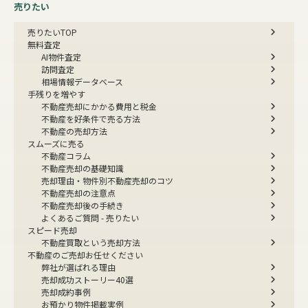
売りたい
売りたいTOP
無料査定
AI物件査定
訪問査定
相場情報データベース
手残りを増やす
不動産売却にかかる費用と税金
不動産を好条件で売る方法
不動産の売却方法
スムーズに売る
不動産コラム
不動産売却の基礎知識
売却理由・物件別
不動産売却のコツ
不動産売却の注意点
不動産売却後の手続き
よくあるご質問 - 売りたい
スピード売却
不動産買取という売却方法
不動産のご売却お任せください
弊社が選ばれる理由
売却成功ストーリー40選
売却成約事例
お預かり物件掲載実例