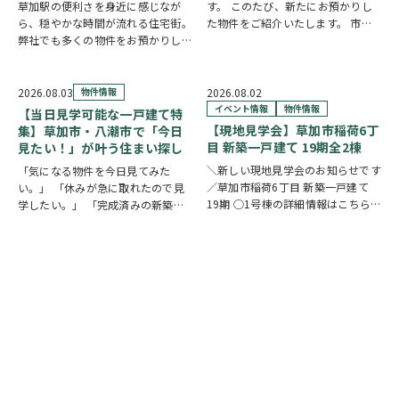
草加駅の便利さを身近に感じなが
す。 このたび、新たにお預かりし
ら、穏やかな時間が流れる住宅街。
た物件をご紹介いたします。 市川
弊社でも多くの物件をお預かりして
市下貝塚3丁目 中古一戸建て 詳し
いる草加市手代の魅力を、ご紹介し
い物件情報はこちらからご覧いただ
ます。 魅力① 草加駅まで自転車約
けます。
10分圏内の便利な立地 手代は東武
https://www.century21soka.com/st/
2026.08.03
物件情報
2026.08.02
スカイツリーライン「草加駅」が生
イベント情報
物件情報
【当日見学可能な一戸建て特
活圏です。北千…
【現地見学会】草加市稲荷6丁
集】草加市・八潮市で「今日
目 新築一戸建て 19期全2棟
見たい！」が叶う住まい探し
＼新しい現地見学会のお知らせです
「気になる物件を今日見てみた
／草加市稲荷6丁目 新築一戸建て
い。」 「休みが急に取れたので見
19期 ○1号棟の詳細情報はこちら
学したい。」 「完成済みの新築を
○2号棟の詳細情報はこちら
クリ
実際に見比べたい。」 そんな方に
ックで物件情報へリンク✓ 暮らしの
おすすめなのが、【当日見学可能な
中心となるLDKは、17帖以上のゆと
一戸建て】です。 草加市民ハウジ
り空間。食洗機付きカウンターキッ
ングでは、草加市・八潮市を中心
チ…
に、当日ご案内可能な完…