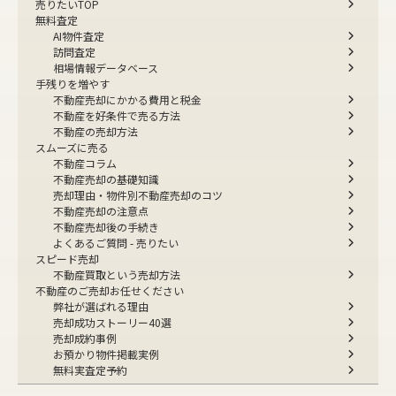
売りたいTOP
無料査定
AI物件査定
訪問査定
相場情報データベース
手残りを増やす
不動産売却にかかる費用と税金
不動産を好条件で売る方法
不動産の売却方法
スムーズに売る
不動産コラム
不動産売却の基礎知識
売却理由・物件別
不動産売却のコツ
不動産売却の注意点
不動産売却後の手続き
よくあるご質問 - 売りたい
スピード売却
不動産買取という売却方法
不動産のご売却お任せください
弊社が選ばれる理由
売却成功ストーリー40選
売却成約事例
お預かり物件掲載実例
無料実査定予約