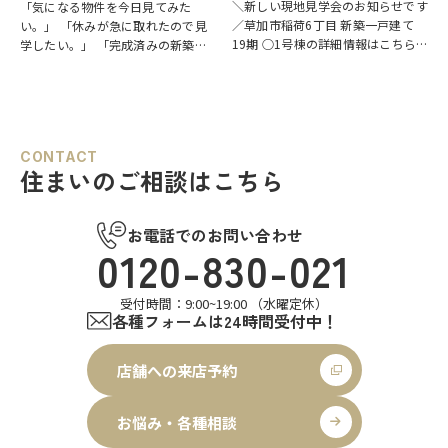
＼新しい現地見学会のお知らせです
「気になる物件を今日見てみた
／草加市稲荷6丁目 新築一戸建て
い。」 「休みが急に取れたので見
19期 ○1号棟の詳細情報はこちら
学したい。」 「完成済みの新築を
○2号棟の詳細情報はこちら
クリ
実際に見比べたい。」 そんな方に
ックで物件情報へリンク✓ 暮らしの
おすすめなのが、【当日見学可能な
中心となるLDKは、17帖以上のゆと
一戸建て】です。 草加市民ハウジ
り空間。食洗機付きカウンターキッ
ングでは、草加市・八潮市を中心
チ…
に、当日ご案内可能な完…
CONTACT
住まいのご相談はこちら
お電話でのお問い合わせ
0120-830-021
受付時間：9:00~19:00 （水曜定休）
各種フォームは24時間受付中！
店舗への来店予約
お悩み・各種相談