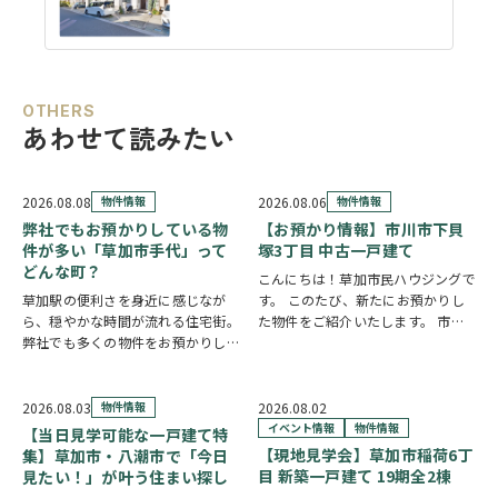
OTHERS
あわせて読みたい
2026.08.08
物件情報
2026.08.06
物件情報
弊社でもお預かりしている物
【お預かり情報】市川市下貝
件が多い「草加市手代」って
塚3丁目 中古一戸建て
どんな町？
こんにちは！草加市民ハウジングで
草加駅の便利さを身近に感じなが
す。 このたび、新たにお預かりし
ら、穏やかな時間が流れる住宅街。
た物件をご紹介いたします。 市川
弊社でも多くの物件をお預かりして
市下貝塚3丁目 中古一戸建て 詳し
いる草加市手代の魅力を、ご紹介し
い物件情報はこちらからご覧いただ
ます。 魅力① 草加駅まで自転車約
けます。
10分圏内の便利な立地 手代は東武
https://www.century21soka.com/st/
2026.08.03
物件情報
2026.08.02
スカイツリーライン「草加駅」が生
イベント情報
物件情報
【当日見学可能な一戸建て特
活圏です。北千…
【現地見学会】草加市稲荷6丁
集】草加市・八潮市で「今日
目 新築一戸建て 19期全2棟
見たい！」が叶う住まい探し