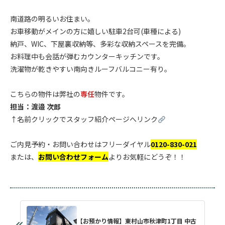
.
南道路の明るいお住まい。
お車移動がメインの方に嬉しい駐車2台可(車種による)
納戸、WIC、下屋裏収納等、多彩な収納スペースを完備。
お料理中も会話が弾むカウンターキッチンです。
洗濯物が乾きやすい南向きルーフバルコニー有り。
.
こちらの物件は弊社の
専任
物件です。
担当：
渡邉 次郎
↑名前クリックでスタッフ紹介ページへリンク
.
ご内見予約・お問い合わせはフリーダイヤル
0120-830-021
または、
お問い合わせフォーム
よりお気軽にどうぞ！！
【お預かり情報】東村山市秋津町1丁目 中古