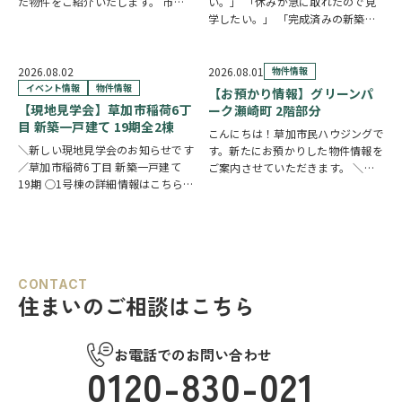
た物件をご紹介いたします。 市川
い。」 「休みが急に取れたので見
市下貝塚3丁目 中古一戸建て 詳し
学したい。」 「完成済みの新築を
い物件情報はこちらからご覧いただ
実際に見比べたい。」 そんな方に
けます。
おすすめなのが、【当日見学可能な
https://www.century21soka.com/st/s…
一戸建て】です。 草加市民ハウジ
2026.08.02
2026.08.01
物件情報
ングでは、草加市・八潮市を中心
イベント情報
物件情報
【お預かり情報】グリーンパ
に、当日ご案内可能な完…
【現地見学会】草加市稲荷6丁
ーク瀬崎町 2階部分
目 新築一戸建て 19期全2棟
こんにちは！草加市民ハウジングで
＼新しい現地見学会のお知らせです
す。新たにお預かりした物件情報を
／草加市稲荷6丁目 新築一戸建て
ご案内させていただきます。 ＼弊
19期 ○1号棟の詳細情報はこちら
社専任物件／グリーンパーク瀬崎町
○2号棟の詳細情報はこちら
クリ
2階部分
クリックで詳しい情報を
ックで物件情報へリンク✓ 暮らしの
チェック✓ 三方角部屋のため、日中
中心となるLDKは、17帖以上のゆと
は陽当り良好で明るい室内環境が保
り空間。食洗機付きカウンターキッ
たれていま…
チ…
CONTACT
住まいのご相談はこちら
お電話でのお問い合わせ
0120-830-021