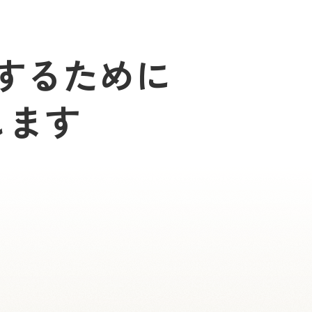
するために
します
）