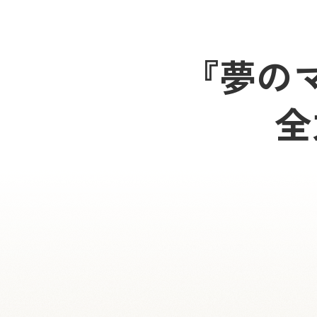
『夢の
全