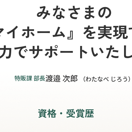
みなさまの
マイホーム』を実現
力でサポートいた
渡邉 次郎
特販課 部長
（わたなべ じろう
資格・受賞歴