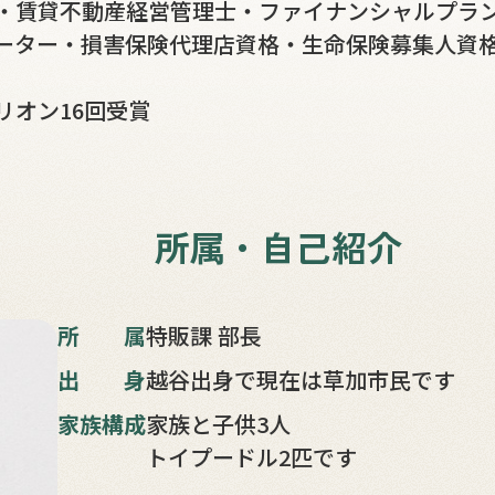
・賃貸不動産経営管理士
・ファイナンシャルプラン
ーター
・損害保険代理店資格
・生命保険募集人資
リオン16回受賞
所属・自己紹介
所属
特販課 部長
出身
越谷出身で現在は草加市民です
家族構成
家族と子供3人
トイプードル2匹です