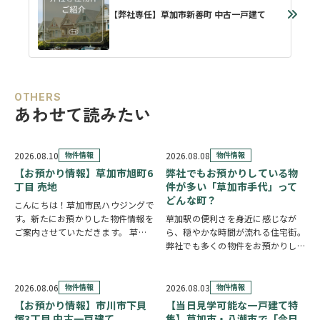
【弊社専任】草加市新善町 中古一戸建て
OTHERS
あわせて読みたい
2026.08.10
物件情報
2026.08.08
物件情報
【お預かり情報】草加市旭町6
弊社でもお預かりしている物
丁目 売地
件が多い「草加市手代」って
どんな町？
こんにちは！草加市民ハウジングで
す。新たにお預かりした物件情報を
草加駅の便利さを身近に感じなが
ご案内させていただきます。 草加
ら、穏やかな時間が流れる住宅街。
市旭町6丁目 売地
クリックで詳
弊社でも多くの物件をお預かりして
しい情報をチェック✓ 新田駅徒歩
いる草加市手代の魅力を、ご紹介し
10分、獨協大学前駅徒歩19分と2駅
ます。 魅力① 草加駅まで自転車約
利用可能な立地。52坪超の広々と
10分圏内の便利な立地 手代は東武
2026.08.06
物件情報
2026.08.03
物件情報
した整形地…
スカイツリーライン「草加駅」が生
【お預かり情報】市川市下貝
【当日見学可能な一戸建て特
活圏です。北千…
塚3丁目 中古一戸建て
集】草加市・八潮市で「今日