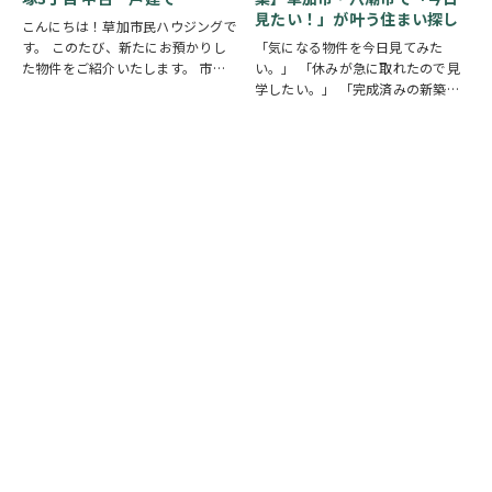
見たい！」が叶う住まい探し
こんにちは！草加市民ハウジングで
す。 このたび、新たにお預かりし
「気になる物件を今日見てみた
た物件をご紹介いたします。 市川
い。」 「休みが急に取れたので見
市下貝塚3丁目 中古一戸建て 詳し
学したい。」 「完成済みの新築を
い物件情報はこちらからご覧いただ
実際に見比べたい。」 そんな方に
けます。
おすすめなのが、【当日見学可能な
https://www.century21soka.com/st/s…
一戸建て】です。 草加市民ハウジ
ングでは、草加市・八潮市を中心
に、当日ご案内可能な完…