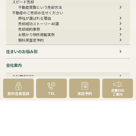
スピード売却
不動産買取という売却方法
不動産のご売却お任せください
弊社が選ばれる理由
売却成功ストーリー40選
売却成約事例
お預かり物件掲載実例
無料実査定予約
住まいのお悩み別
会社案内
会社案内TOP
私たちについて
アクセス
営業日の
受賞歴
TEL
無料会員登録
来店予約
ご案内
センチュリー21とは
スタッフ紹介
お客様の声
成約事例
スタッフブログ
お知らせ
採用情報