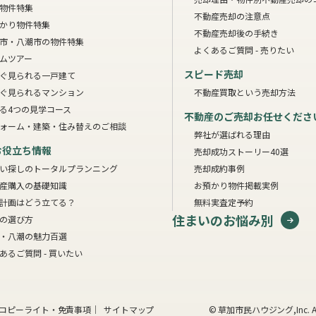
物件特集
不動産売却の注意点
かり物件特集
不動産売却後の手続き
市・八潮市の物件特集
よくあるご質問 - 売りたい
ムツアー
スピード売却
ぐ見られる一戸建て
ぐ見られるマンション
不動産買取という売却方法
る4つの見学コース
不動産のご売却お任せくださ
ォーム・建築・住み替えのご相談
弊社が選ばれる理由
お役立ち情報
売却成功ストーリー40選
い探しのトータルプランニング
売却成約事例
産購入の基礎知識
お預かり物件掲載実例
計画はどう立てる？
無料実査定予約
住まいのお悩み別
の選び方
・八潮の魅力百選
あるご質問 - 買いたい
コピーライト・免責事項
サイトマップ
© 草加市民ハウジング,Inc. A