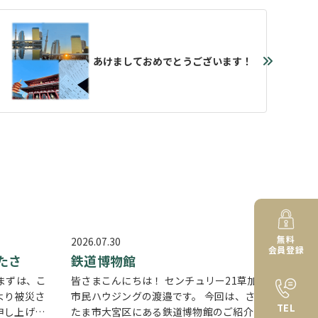
あけましておめでとうございます！
無料
2026.07.30
会員登録
たさ
鉄道博物館
まずは、こ
皆さまこんにちは！ センチュリー21草加
より被災さ
市民ハウジングの渡邉です。 今回は、さい
TEL
申し上げま
たま市大宮区にある鉄道博物館のご紹介で