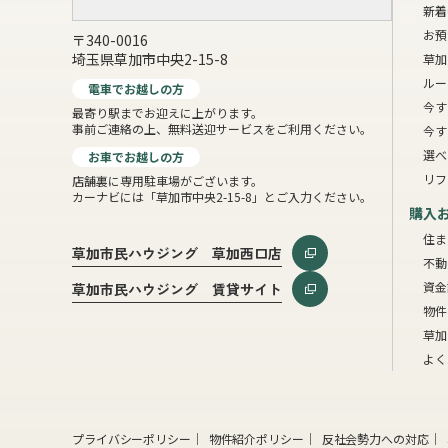
新着
お預
〒340-0016
埼玉県草加市中央2-15-8
草加
ルー
電車でお越しの方
今す
最寄り駅までお迎えに上がります。
事前ご連絡の上、無料送迎サービスをご利用ください。
今す
選べ
お車でお越しの方
リフ
店舗裏に専用駐車場がございます。
カーナビには「草加市中央2-15-8」とご入力ください。
購入
住ま
草加市民ハウジング 草加西口店
不動
資金
草加市民ハウジング 賃貸サイト
物件
草加
よく
プライバシーポリシー
物件紹介ポリシー
反社会勢力への対応