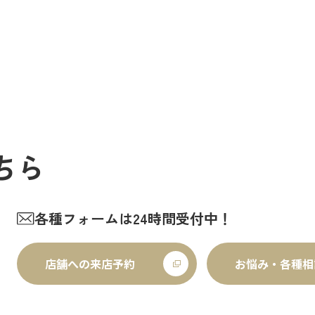
た、定休日に加え、8月4日(火)
す。一日も早い復旧と、平穏な
8日(火)を休業日、8月12日(水)
ことを願っております。 今年の
日(金)を夏季休業期間と…
く、体調を崩しやすい季節です
でも妻が…
ちら
各種フォームは24時間受付中！
店舗への来店予約
お悩み・各種相