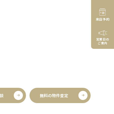
日々が戻る
す。 日本最大級の鉄道ミュージアムです。
夏は特に暑
JR大宮駅からニューシャトルで1駅の『鉄
ね。我が家
道博物館駅』に直結しています。 蒸気機
来店予約
関…
営業日の
ご案内
談
無料の物件査定