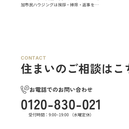
ります。ま
加市民ハウジングは挨拶・掃除・返事を大
および8月1
切にしている会社です。 毎日、会社はもち
～8月14
ろんですが近隣の道路まで掃除をしており
ます。 売却の依頼を受けているお客様のお
宅…
CONTACT
住まいのご相談はこ
お電話でのお問い合わせ
0120-830-021
受付時間：9:00~19:00 （水曜定休）