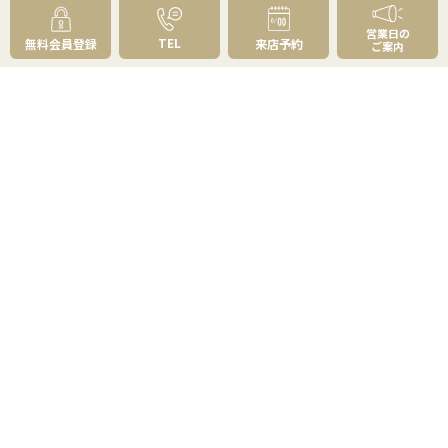
お客様の声
成約事例
営業日の
スタッフブログ
TEL
無料会員登録
来店予約
ご案内
お知らせ
採用情報
来店予約
お問い合わせ
会員メニュー
無料会員登録
マイページログイン
FOLLOW
US
プライバシーポリシー
物件紹介ポリシー
反社会勢力への対応
コピーライト・免責事項
サイトマップ
© 草加市民ハウジング,Inc. All rights reserved.
センチュリー21の加盟店は、すべて独立・自営です。