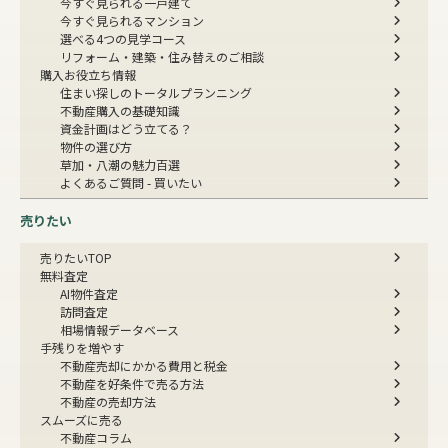
今すぐ見られる一戸建て
今すぐ見られるマンション
選べる4つの見学コース
リフォーム・建築・住み替えのご相談
購入お役立ち情報
住まい探しのトータルプランニング
不動産購入の基礎知識
資金計画はどう立てる？
物件の選び方
草加・八潮の魅力百選
よくあるご質問 - 買いたい
売りたい
売りたいTOP
無料査定
AI物件査定
訪問査定
相場情報データベース
手残りを増やす
不動産売却にかかる費用と税金
不動産を好条件で売る方法
不動産の売却方法
スムーズに売る
不動産コラム