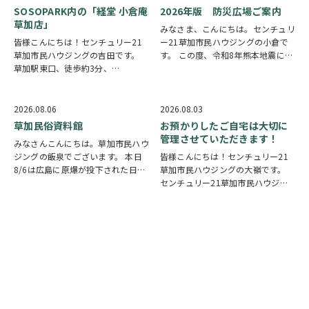
SOSOPARK内の「経堂 小倉庵
2026年版 防災広場ご案内
草加店」
みなさま、こんにちは。センチュリ
皆様こんにちは！センチュリー21
ー21草加市民ハウジングの小倉で
草加市民ハウジングの吉田です。
す。 この度、令和8年熊本地震によ
草加駅東口、徒歩約3分、
り被災された皆様には、心からお見
SOSOPARK内の「経堂 小倉庵 草加
舞い申し上げます。 日本は地震の
店」様のご紹介になります。 世田
多い国です。草加市においても、他
谷区に本店があるたい焼き専門店と
人事ではなく、日頃から少しでも、
2026.08.06
2026.08.03
いう事で気になっており帰り道に利
防災意識を高め…
草加民俗資料館
お預かりしたご自宅は大切に
用いたしました。…
管理させていただきます！
みなさんこんにちは。草加市民ハウ
ジングの飯泉でございます。 本日
皆様こんにちは！センチュリー21
8/6は広島に原爆が投下された日に
草加市民ハウジングの大嶺です。
なります。戦争は絶対いけませんが
センチュリー21草加市民ハウジン
他国では起こってしまっている現実
グは挨拶・掃除・返事を大切にして
もあります。 草加でも谷塚町、新
いる会社です。 毎日、会社はもち
田などで空襲があったと言い伝えが
ろんですが近隣の道路まで掃除をし
あります。草加…
ております。 売却の依頼を受けて
いるお客様のお宅…