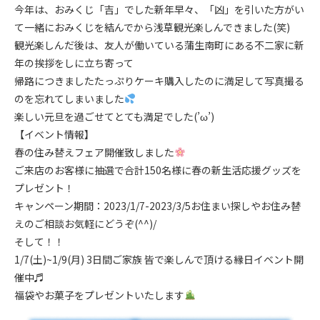
今年は、おみくじ「吉」でした新年早々、「凶」を引いた方がい
て一緒におみくじを結んでから浅草観光楽しんできました(笑)
観光楽しんだ後は、友人が働いている蒲生南町にある不二家に新
年の挨拶をしに立ち寄って
帰路につきましたたっぷりケーキ購入したのに満足して写真撮る
のを忘れてしまいました
楽しい元旦を過ごせてとても満足でした(
’ω’
)
【イベント情報】
春の住み替えフェア開催致しました
ご来店のお客様に抽選で合計150名様に春の新生活応援グッズを
プレゼント！
キャンペーン期間：2023/1/7-2023/3/5お住まい探しやお住み替
えのご相談お気軽にどうぞ(^^)/
そして！！
1/7(土)~1/9(月) 3日間ご家族 皆で楽しんで頂ける縁日イベント開
催中♬
福袋やお菓子をプレゼントいたします