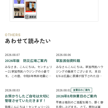
OTHERS
あわせて読みたい
2026.08.07
2026.08.06
2026年版 防災広場ご案内
草加民俗資料館
みなさま、こんにちは。センチュリ
みなさんこんにちは。草加市民ハウ
ー21草加市民ハウジングの小倉で
ジングの飯泉でございます。 本日
す。 この度、令和8年熊本地震によ
8/6は広島に原爆が投下された日に
り被災された皆様には、心からお見
なります。戦争は絶対いけませんが
舞い申し上げます。 日本は地震の
他国では起こってしまっている現実
多い国です。草加市においても、他
もあります。 草加でも谷塚町、新
2026.08.03
2026.08.01
営業日のご案内
人事ではなく、日頃から少しでも、
田などで空襲があったと言い伝えが
お預かりしたご自宅は大切に
2026年8月休業日のご案内
防災意識を高め…
あります。草加…
管理させていただきます！
平素は格別のご高配を賜り、厚く御
皆様こんにちは！センチュリー21
礼申し上げます。 さて、弊社は誠