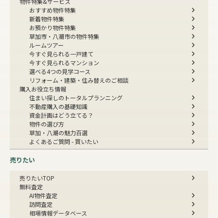
物件特集&サービス
おすすめ物件特集
新着物件特集
お預かり物件特集
草加市・八潮市の物件特集
ルームツアー
今すぐ見られる一戸建て
今すぐ見られるマンション
選べる4つの見学コース
リフォーム・建築・住み替えのご相談
購入お役立ち情報
住まい探しのトータルプランニング
不動産購入の基礎知識
資金計画はどう立てる？
物件の選び方
草加・八潮の魅力百選
よくあるご質問 - 買いたい
売りたい
売りたいTOP
無料査定
AI物件査定
訪問査定
相場情報データベース