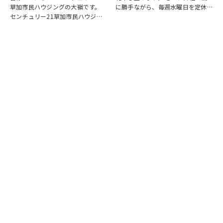
草加市民ハウジングの大嶺です。
に勝手ながら、毎週水曜日を定休日
センチュリー21草加市民ハウジン
とさせていただいております。ま
グは挨拶・掃除・返事を大切にして
た、定休日に加え、8月4日(火)およ
いる会社です。 毎日、会社はもち
び8月18日(火)を休業日、8月12日
ろんですが近隣の道路まで掃除をし
(水)～8月14日(金)を夏季休業期間
ております。 売却の依頼を受けて
と…
いるお客様のお宅…