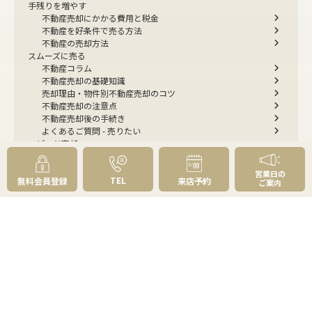
手残りを増やす
不動産売却にかかる費用と税金
不動産を好条件で売る方法
不動産の売却方法
スムーズに売る
不動産コラム
不動産売却の基礎知識
売却理由・物件別
不動産売却のコツ
不動産売却の注意点
不動産売却後の手続き
よくあるご質問 - 売りたい
スピード売却
不動産買取という売却方法
不動産のご売却お任せください
営業日の
TEL
無料会員登録
来店予約
弊社が選ばれる理由
ご案内
売却成功ストーリー40選
売却成約事例
お預かり物件掲載実例
無料実査定予約
住まいのお悩み別
会社案内