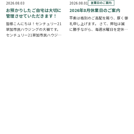
多い国です。草加市においても、他
もあります。 草加でも谷塚町、新
2026.08.03
2026.08.01
営業日のご案内
人事ではなく、日頃から少しでも、
田などで空襲があったと言い伝えが
お預かりしたご自宅は大切に
2026年8月休業日のご案内
防災意識を高め…
あります。草加…
管理させていただきます！
平素は格別のご高配を賜り、厚く御
皆様こんにちは！センチュリー21
礼申し上げます。 さて、弊社は誠
草加市民ハウジングの大嶺です。
に勝手ながら、毎週水曜日を定休日
センチュリー21草加市民ハウジン
とさせていただいております。ま
グは挨拶・掃除・返事を大切にして
た、定休日に加え、8月4日(火)およ
いる会社です。 毎日、会社はもち
び8月18日(火)を休業日、8月12日
ろんですが近隣の道路まで掃除をし
(水)～8月14日(金)を夏季休業期間
ております。 売却の依頼を受けて
と…
いるお客様のお宅…