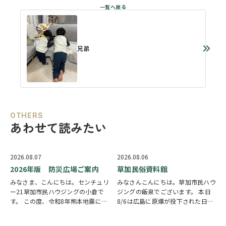
兄弟
OTHERS
あわせて読みたい
2026.08.07
2026.08.06
2026年版 防災広場ご案内
草加民俗資料館
みなさま、こんにちは。センチュリ
みなさんこんにちは。草加市民ハウ
ー21草加市民ハウジングの小倉で
ジングの飯泉でございます。 本日
す。 この度、令和8年熊本地震によ
8/6は広島に原爆が投下された日に
り被災された皆様には、心からお見
なります。戦争は絶対いけませんが
舞い申し上げます。 日本は地震の
他国では起こってしまっている現実