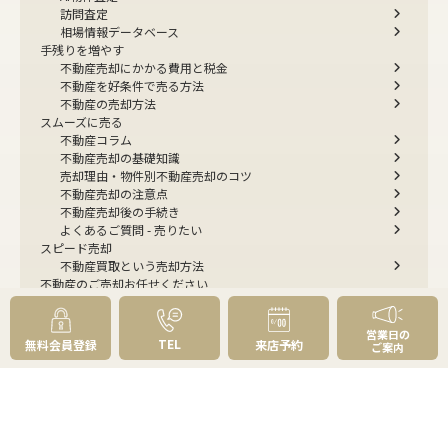
訪問査定
相場情報データベース
手残りを増やす
不動産売却にかかる費用と税金
不動産を好条件で売る方法
不動産の売却方法
スムーズに売る
不動産コラム
不動産売却の基礎知識
売却理由・物件別
不動産売却のコツ
不動産売却の注意点
不動産売却後の手続き
よくあるご質問 - 売りたい
スピード売却
不動産買取という売却方法
不動産のご売却お任せください
弊社が選ばれる理由
売却成功ストーリー40選
営業日の
売却成約事例
TEL
無料会員登録
来店予約
ご案内
お預かり物件掲載実例
無料実査定予約
住まいのお悩み別