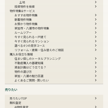
土地
投資物件を検索
物件特集&サービス
おすすめ物件特集
新着物件特集
お預かり物件特集
草加市・八潮市の物件特集
ルームツアー
今すぐ見られる一戸建て
今すぐ見られるマンション
選べる4つの見学コース
リフォーム・建築・住み替えのご相談
購入お役立ち情報
住まい探しのトータルプランニング
不動産購入の基礎知識
資金計画はどう立てる？
物件の選び方
草加・八潮の魅力百選
よくあるご質問 - 買いたい
売りたい
売りたいTOP
無料査定
AI物件査定