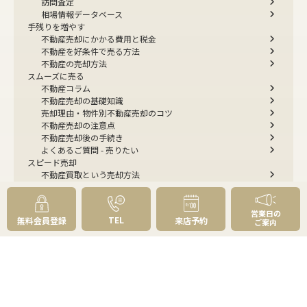
訪問査定
相場情報データベース
手残りを増やす
不動産売却にかかる費用と税金
不動産を好条件で売る方法
不動産の売却方法
スムーズに売る
不動産コラム
不動産売却の基礎知識
売却理由・物件別
不動産売却のコツ
不動産売却の注意点
不動産売却後の手続き
よくあるご質問 - 売りたい
スピード売却
不動産買取という売却方法
不動産のご売却お任せください
弊社が選ばれる理由
売却成功ストーリー40選
営業日の
TEL
無料会員登録
来店予約
ご案内
売却成約事例
お預かり物件掲載実例
無料実査定予約
住まいのお悩み別
会社案内