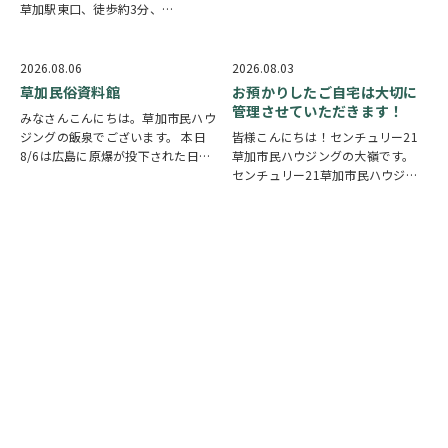
草加駅東口、徒歩約3分、
り被災された皆様には、心からお見
SOSOPARK内の「経堂 小倉庵 草加
舞い申し上げます。 日本は地震の
店」様のご紹介になります。 世田
多い国です。草加市においても、他
谷区に本店があるたい焼き専門店と
人事ではなく、日頃から少しでも、
2026.08.06
2026.08.03
いう事で気になっており帰り道に利
防災意識を高め…
草加民俗資料館
お預かりしたご自宅は大切に
用いたしました。…
管理させていただきます！
みなさんこんにちは。草加市民ハウ
ジングの飯泉でございます。 本日
皆様こんにちは！センチュリー21
8/6は広島に原爆が投下された日に
草加市民ハウジングの大嶺です。
なります。戦争は絶対いけませんが
センチュリー21草加市民ハウジン
他国では起こってしまっている現実
グは挨拶・掃除・返事を大切にして
もあります。 草加でも谷塚町、新
いる会社です。 毎日、会社はもち
田などで空襲があったと言い伝えが
ろんですが近隣の道路まで掃除をし
あります。草加…
ております。 売却の依頼を受けて
いるお客様のお宅…