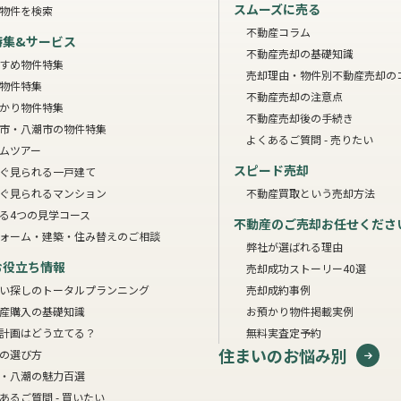
スムーズに売る
物件を検索
不動産コラム
特集&サービス
不動産売却の基礎知識
すめ物件特集
売却理由・物件別
不動産売却の
物件特集
不動産売却の注意点
かり物件特集
不動産売却後の手続き
市・八潮市の物件特集
よくあるご質問 - 売りたい
ムツアー
スピード売却
ぐ見られる一戸建て
ぐ見られるマンション
不動産買取という売却方法
る4つの見学コース
不動産のご売却お任せくださ
ォーム・建築・住み替えのご相談
弊社が選ばれる理由
お役立ち情報
売却成功ストーリー40選
い探しのトータルプランニング
売却成約事例
産購入の基礎知識
お預かり物件掲載実例
計画はどう立てる？
無料実査定予約
住まいのお悩み別
の選び方
・八潮の魅力百選
あるご質問 - 買いたい