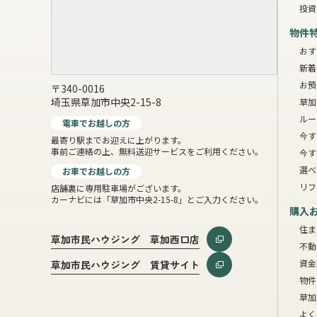
投資
物件
おす
新着
お預
〒340-0016
埼玉県草加市中央2-15-8
草加
ルー
電車でお越しの方
今す
最寄り駅までお迎えに上がります。
事前ご連絡の上、無料送迎サービスをご利用ください。
今す
選べ
お車でお越しの方
リフ
店舗裏に専用駐車場がございます。
カーナビには「草加市中央2-15-8」とご入力ください。
購入
住ま
草加市民ハウジング 草加西口店
不動
資金
草加市民ハウジング 賃貸サイト
物件
草加
よく