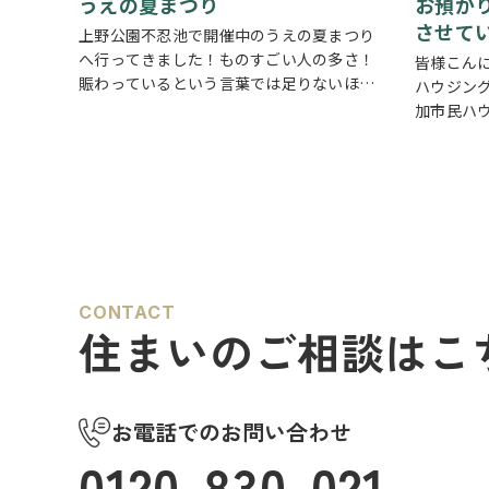
うえの夏まつり
お預か
させて
上野公園不忍池で開催中のうえの夏まつり
へ行ってきました！ものすごい人の多さ！
皆様こん
賑わっているという言葉では足りないほど
ハウジング
多くの人で溢れていました。 外国人観光客
加市民ハ
の姿も多く皆さん思い思いに夏祭りを楽し
切にして
んでいる様子がとても印象的でした
会
ろんです
場にはたく…
ます。 
宅…
CONTACT
住まいのご相談はこ
お電話でのお問い合わせ
0120-830-021