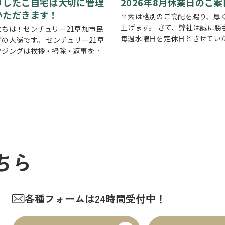
りしたご自宅は大切に管理
2026年8月休業日のご案
いただきます！
平素は格別のご高配を賜り、厚
上げます。 さて、弊社は誠に勝
にちは！センチュリー21草加市民
毎週水曜日を定休日とさせてい
の大嶺です。 センチュリー21草
ります。また、定休日に加え、8月
ウジングは挨拶・掃除・返事を大
および8月18日(火)を休業日、8月
いる会社です。 毎日、会社はもち
～8月14日(金)を夏季休業期間
が近隣の道路まで掃除をしており
売却の依頼を受けているお客様のお
ちら
各種フォームは24時間受付中！