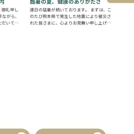
内
酷暑の夏、健康のありがたさ
く御礼申し
連日の猛暑が続いております。 まずは、こ
手ながら、
のたび熊本県で発生した地震により被災さ
ただいてお
れた皆さまに、心よりお見舞い申し上げま
4日(火)
す。一日も早い復旧と、平穏な日々が戻る
12日(水)
ことを願っております。 今年の夏は特に暑
と…
く、体調を崩しやすい季節ですね。我が家
でも妻が…