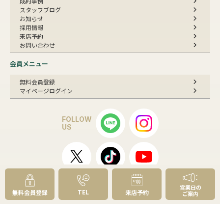
成約事例
スタッフブログ
お知らせ
採用情報
来店予約
お問い合わせ
会員メニュー
無料会員登録
マイページログイン
FOLLOW
US
プライバシーポリシー
物件紹介ポリシー
反社会勢力への対応
営業日の
TEL
無料会員登録
来店予約
コピーライト・免責事項
サイトマップ
ご案内
© 草加市民ハウジング,Inc. All rights reserved.
センチュリー21の加盟店は、すべて独立・自営です。