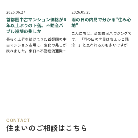
い･･･。」 「住宅ローンの支払いが
府寝屋川市で市内全域を対象とする
厳しいから売りたいな。」 このよ
条例が成立しました。 関東で空き
2026.06.27
2026.05.29
うなお悩みは…
家税の導入を決めた自治体はまだあ
首都圏中古マンション価格が6
雨の日の内見で分かる“住み心
りませんが、…
年以上ぶりの下落。不動産バ
地”
ブル崩壊の兆しか
こんにちは、草加市民ハウジングで
長らく上昇を続けてきた首都圏の中
す。 「雨の日の内見はちょっと残
古マンション市場に、変化の兆しが
念…」と思われる方も多いですが、
表れました。東日本不動産流通機構
実は住まいの“リアルな住み心
が発表した2026年5月の市場動向に
地”を確認できる絶好のタイミング
よると、中古マンションの成約平米
でもあります。 今回は、雨の日だ
単価は80.78万円となり、前年同月
からこそチェックできるポイントを
比でマイナス3.9％。前年同月比で
ご紹介します！ ①…
の下落…
CONTACT
住まいのご相談はこちら