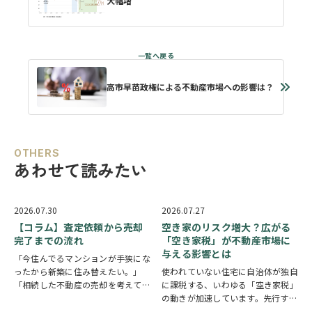
大幅増
高市早苗政権による不動産市場への影響は？
OTHERS
あわせて読みたい
2026.07.30
2026.07.27
【コラム】査定依頼から売却
空き家のリスク増大？広がる
完了までの流れ
「空き家税」が不動産市場に
与える影響とは
「今住んでるマンションが手狭にな
ったから新築に住み替えたい。」
使われていない住宅に自治体が独自
「相続した不動産の売却を考えてい
に課税する、いわゆる「空き家税」
るが何から始めたらいい？」 「離
の動きが加速しています。先行する
婚が決まったから不動産を売却した
京都市に続き、2026年6月には大阪