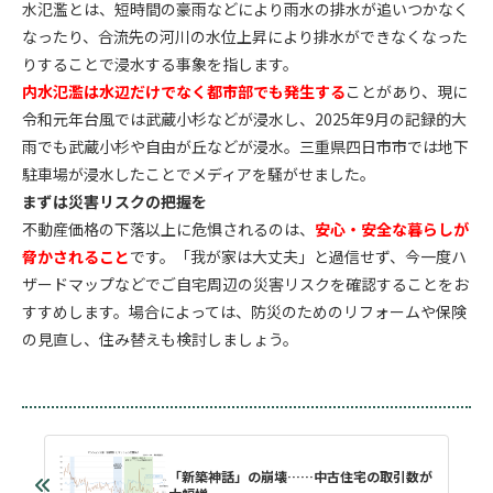
水氾濫とは、短時間の豪雨などにより雨水の排水が追いつかなく
なったり、合流先の河川の水位上昇により排水ができなくなった
りすることで浸水する事象を指します。
内水氾濫は水辺だけでなく都市部でも発生する
ことがあり、現に
令和元年台風では武蔵小杉などが浸水し、2025年9月の記録的大
雨でも武蔵小杉や自由が丘などが浸水。三重県四日市市では地下
駐車場が浸水したことでメディアを騒がせました。
まずは災害リスクの把握を
不動産価格の下落以上に危惧されるのは、
安心・安全な暮らしが
脅かされること
です。「我が家は大丈夫」と過信せず、今一度ハ
ザードマップなどでご自宅周辺の災害リスクを確認することをお
すすめします。場合によっては、防災のためのリフォームや保険
の見直し、住み替えも検討しましょう。
「新築神話」の崩壊……中古住宅の取引数が