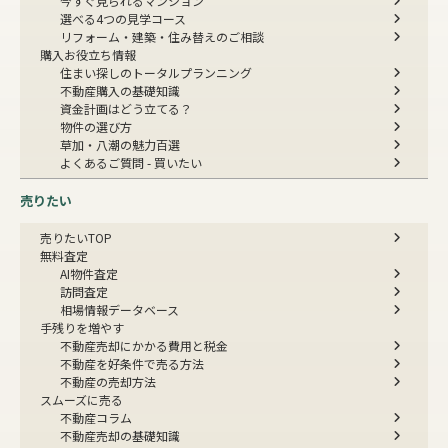
今すぐ見られるマンション
選べる4つの見学コース
リフォーム・建築・住み替えのご相談
購入お役立ち情報
住まい探しのトータルプランニング
不動産購入の基礎知識
資金計画はどう立てる？
物件の選び方
草加・八潮の魅力百選
よくあるご質問 - 買いたい
売りたい
売りたいTOP
無料査定
AI物件査定
訪問査定
相場情報データベース
手残りを増やす
不動産売却にかかる費用と税金
不動産を好条件で売る方法
不動産の売却方法
スムーズに売る
不動産コラム
不動産売却の基礎知識