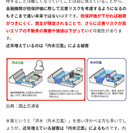
持することは難しくなっていくことは目に見えていることから、
金融機関が担保評価に際して災害リスクを考慮するようになるの
もそこまで遠い未来ではない
はずです。
担保評価が下がれば融資
がつきにくく、買主が限定されることで、さらに災害リスクが高
いエリアの不動産の需要や価値は下がっていく
可能性がありま
す。
近年増えているのは「内水氾濫」による被害
出典：国土交通省
水害というと「洪水（外水氾濫）」を思い浮かべる方も多いでし
ょうが、
近年増えている被害は「内水氾濫」によるも
のです。内