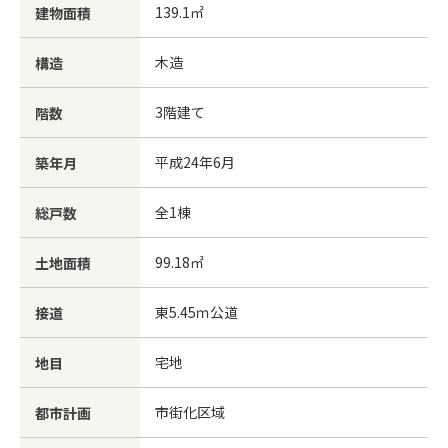
139.1㎡
建物面積
木造
構造
3階建て
階数
平成24年6月
築年月
全1棟
総戸数
99.18㎡
土地面積
東5.45ｍ公道
接道
宅地
地目
市街化区域
都市計画