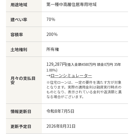
第一種中高層住居専用地域
用途地域
70％
建ぺい率
200％
容積率
所有権
土地権利
129,287円
(借入金額4580万円 頭金0万円 35年
1.00％)
→
ローンシミュレーター
月々の支払目
安
※住宅ローンは、一定の要件を満たす方が対象
となります。実際の適用金利は融資実行時点の
ものとなり、表示されている金利や返済額と異
なる場合がございます。
令和8年7月5日
情報更新日