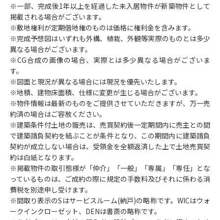
一部、完成後1年以上を経過した未入居物件が新築物件として
掲載される場合がございます。
敷地権利が定期借地権のものは価格に権利金を含みます。
完成予想図はいずれも外構、植栽、外観等実際のものとは多少
異なる場合がございます。
CG合成の画像の場合、実際とは多少異なる場合がございま
す。
図面と現況が異なる場合には現況を優先いたします。
地積、建物床面積、仕様に変更が生じる場合がございます。
物件情報は最新のものをご提供させていただきますが、万一売
約済の場合はご容赦ください。
建築条件付土地の販売は、売買契約後一定期間内に売主との間
で建築請負契約を結ぶことが条件となり、この期間内に建築請負
契約が成立しない場合は、受領金を全額返済した上で土地売買契
約は白紙となります。
掲載物件の取引態様が「仲介」「一般」「専属」「専任」とな
っているものは、ご成約の際に規定の手数料及びそれに係わる消
費税を別途申し受けます。
間取り表示のSはサービスルーム(納戸)の略称です。WICはウォ