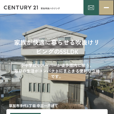
家族が快適に暮らせる吹抜けリ
ビングの5SLDK
小中学校やスーパーが徒歩圏内に揃う、
毎日の生活がコンパクトにまとまる便利な立地
です。
草加市手代1丁目 中古一戸建て