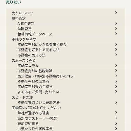
よくあるご質問 - 買いたい
売りたい
売りたいTOP
無料査定
AI物件査定
訪問査定
相場情報データベース
手残りを増やす
不動産売却にかかる費用と税金
不動産を好条件で売る方法
不動産の売却方法
スムーズに売る
不動産コラム
不動産売却の基礎知識
売却理由・物件別
不動産売却のコツ
不動産売却の注意点
不動産売却後の手続き
よくあるご質問 - 売りたい
スピード売却
不動産買取という売却方法
不動産のご売却お任せください
弊社が選ばれる理由
売却成功ストーリー40選