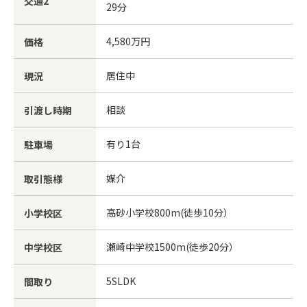
東武スカイツリーライン「谷塚駅」徒歩
交通2
29分
4,580万円
価格
居住中
現況
相談
引渡し時期
有り1台
駐車場
媒介
取引態様
高砂小学校800m(徒歩10分）
小学校区
瀬崎中学校1500m(徒歩20分）
中学校区
5SLDK
間取り