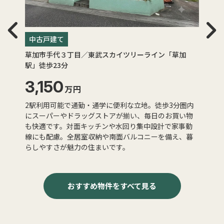
中古戸建て
草加市手代３丁目／東武スカイツリーライン「草加
駅」徒歩23分
3,150
万円
2駅利用可能で通勤・通学に便利な立地。徒歩3分圏内
にスーパーやドラッグストアが揃い、毎日のお買い物
も快適です。対面キッチンや水回り集中設計で家事動
線にも配慮。全居室収納や南面バルコニーを備え、暮
らしやすさが魅力の住まいです。
おすすめ物件
をすべて見る