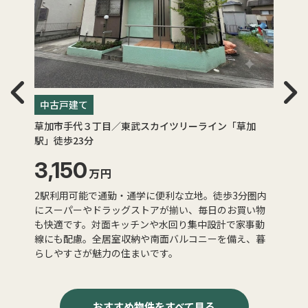
中古戸建て
草加市手代３丁目／東武スカイツリーライン「草加
駅」徒歩23分
3,150
万円
2駅利用可能で通勤・通学に便利な立地。徒歩3分圏内
にスーパーやドラッグストアが揃い、毎日のお買い物
も快適です。対面キッチンや水回り集中設計で家事動
線にも配慮。全居室収納や南面バルコニーを備え、暮
らしやすさが魅力の住まいです。
おすすめ物件
をすべて見る