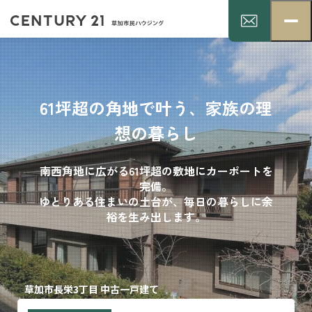
61坪超の角地で叶う、家族の理
想の暮らし
南西角地に広がる61坪超の敷地にカーポートを
完備。
ゆとりある住まいの土台が、毎日の暮らしに余
裕を生み出します。
草加市長栄3丁目 中古一戸建て