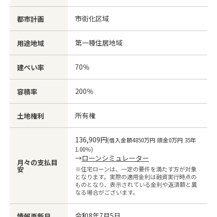
市街化区域
都市計画
第一種住居地域
用途地域
70％
建ぺい率
200％
容積率
所有権
土地権利
136,909円
(借入金額4850万円 頭金0万円 35年
1.00％)
→
ローンシミュレーター
月々の支払目
安
※住宅ローンは、一定の要件を満たす方が対象
となります。実際の適用金利は融資実行時点の
ものとなり、表示されている金利や返済額と異
なる場合がございます。
令和8年7月5日
情報更新日