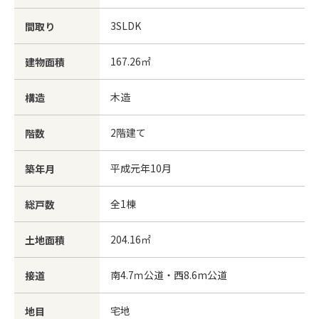
3SLDK
間取り
167.26㎡
建物面積
木造
構造
2階建て
階数
平成元年10月
築年月
全1棟
総戸数
204.16㎡
土地面積
南4.7ｍ公道・西8.6m公道
接道
宅地
地目