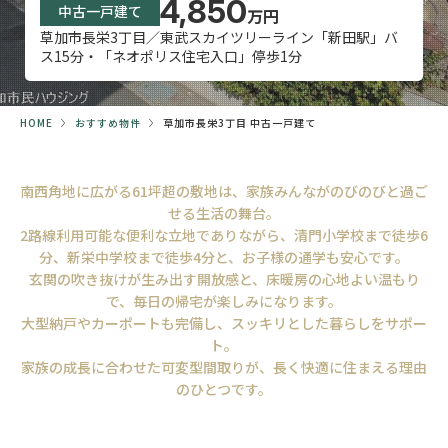
4,850
中古一戸建て
万円
草加市長栄3丁目／東武スカイツリーライン「新田駅」バ
ス15分・「ネオポリス住宅入口」停歩1分
HOME
おすすめ物件
草加市長栄3丁目 中古一戸建て
南西角地に広がる61坪超の敷地は、家族みんながのびのびと過ご
せる生活の舞台。
2路線利用可能な便利な立地でありながら、清門小学校まで徒歩6
分、新栄中学校まで徒歩4分と、お子様の通学も安心です。
玄関の吹き抜けが生み出す開放感と、床暖房の心地よい温もり
で、毎日の帰宅が楽しみになります。
大型納戸やカーポートも完備し、スッキリとした暮らしをサポー
ト。
家族の成長に合わせた可変型間取りが、長く快適に住まえる理由
のひとつです。